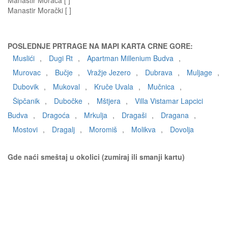
Manastir Morača [ ]
Manastir Morački [ ]
POSLEDNJE PRTRAGE NA MAPI KARTA CRNE GORE:
Muslići
,
Dugi Rt
,
Apartman Millenium Budva
,
Murovac
,
Bučje
,
Vražje Jezero
,
Dubrava
,
Muljage
,
Dubovik
,
Mukoval
,
Kruče Uvala
,
Mučnica
,
Šipčanik
,
Dubočke
,
Mštjera
,
Villa Vistamar Lapcici
Budva
,
Dragoća
,
Mrkulja
,
Dragaši
,
Dragana
,
Mostovi
,
Dragalj
,
Moromiš
,
Molikva
,
Dovolja
Gde naći smeštaj u okolici (zumiraj ili smanji kartu)