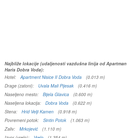
Najbliže lokacije (udaljenosti vazdušna linija od Apartman
Haris Dobra Voda):
Hotel:
Apartment Nisice II Dobra Voda
(0.013 m)
Drage (zatoni):
Uvala Mali Pijesak
(0.416 m)
Naseljeno mesto:
Bijela Glavica
(0.600 m)
Naseljena lokacija:
Dobra Voda
(0.622 m)
Stena:
Hrid Velji Kamen
(0.918 m)
Povremeni potok:
Sintin Potok
(1.063 m)
Zaliv:
Mrkojević
(1.110 m)
Izvor (vrelo):
Vrelo
(1.354 m)