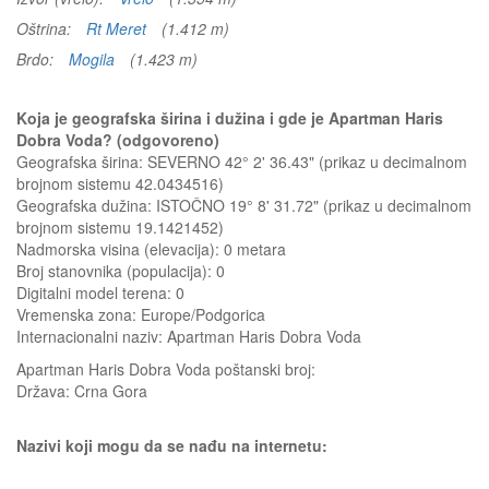
Oštrina:
Rt Meret
(1.412 m)
Brdo:
Mogila
(1.423 m)
Koja je geografska širina i dužina i gde je Apartman Haris
Dobra Voda? (odgovoreno)
Geografska širina: SEVERNO 42° 2' 36.43" (prikaz u decimalnom
brojnom sistemu 42.0434516)
Geografska dužina: ISTOČNO 19° 8' 31.72" (prikaz u decimalnom
brojnom sistemu 19.1421452)
Nadmorska visina (elevacija):
0 metara
Broj stanovnika (populacija): 0
Digitalni model terena: 0
Vremenska zona: Europe/Podgorica
Internacionalni naziv: Apartman Haris Dobra Voda
Apartman Haris Dobra Voda
poštanski broj:
Država:
Crna Gora
Nazivi koji mogu da se nađu na internetu: