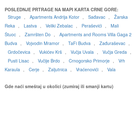
POSLEDNJE PRTRAGE NA MAPI KARTA CRNE GORE:
Struge
,
Apartments Andrija Kotor
,
Sađavac
,
Žarska
Reka
,
Lastva
,
Veliki Zebalac
,
Peraševići
,
Mali
Štuoc
,
Zamršten Do
,
Apartments and Rooms Villa Gaga 2
Budva
,
Vojvodin Mramor
,
TaFi Budva
,
Zađuraševac
,
Grdočevica
,
Vukićev Krš
,
Vučja Uvala
,
Vučja Greda
,
Pusti Lisac
,
Vučije Brdo
,
Crnogorsko Primorje
,
Vrh
Karaula
,
Cerje
,
Zaljutnica
,
Vraćenovići
,
Vala
Gde naći smeštaj u okolici (zumiraj ili smanji kartu)