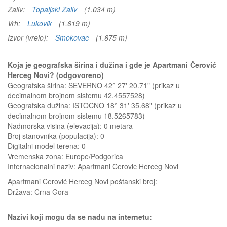
Zaliv:
Topaljski Zaliv
(1.034 m)
Vrh:
Lukovik
(1.619 m)
Izvor (vrelo):
Smokovac
(1.675 m)
Koja je geografska širina i dužina i gde je Apartmani Čerović
Herceg Novi? (odgovoreno)
Geografska širina: SEVERNO 42° 27' 20.71" (prikaz u
decimalnom brojnom sistemu 42.4557528)
Geografska dužina: ISTOČNO 18° 31' 35.68" (prikaz u
decimalnom brojnom sistemu 18.5265783)
Nadmorska visina (elevacija):
0 metara
Broj stanovnika (populacija): 0
Digitalni model terena: 0
Vremenska zona: Europe/Podgorica
Internacionalni naziv: Apartmani Cerovic Herceg Novi
Apartmani Čerović Herceg Novi
poštanski broj:
Država:
Crna Gora
Nazivi koji mogu da se nađu na internetu: