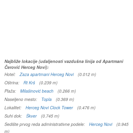
Najbliže lokacije (udaljenosti vazdušna linija od Apartmani
Čerović Herceg Novi):
Hotel:
Zaza apartmani Herceg Novi
(0.012 m)
Oštrina:
Rt Krš
(0.239 m)
Plaža:
Milašinović beach
(0.266 m)
Naseljeno mesto:
Topla
(0.369 m)
Lokalitet:
Herceg Novi Clock Tower
(0.476 m)
Suhi dok:
Škver
(0.745 m)
Sedište prvog reda administrativne podele:
Herceg Novi
(0.945
m)