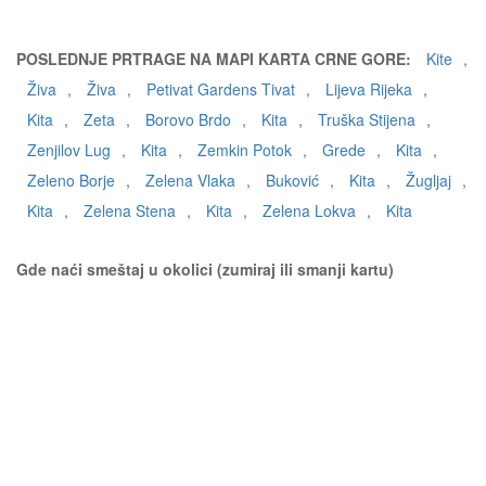
POSLEDNJE PRTRAGE NA MAPI KARTA CRNE GORE:
Kite
,
Živa
,
Živa
,
Petivat Gardens Tivat
,
Lijeva Rijeka
,
Kita
,
Zeta
,
Borovo Brdo
,
Kita
,
Truška Stijena
,
Zenjilov Lug
,
Kita
,
Zemkin Potok
,
Grede
,
Kita
,
Zeleno Borje
,
Zelena Vlaka
,
Buković
,
Kita
,
Žugljaj
,
Kita
,
Zelena Stena
,
Kita
,
Zelena Lokva
,
Kita
Gde naći smeštaj u okolici (zumiraj ili smanji kartu)