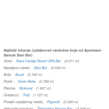
Najbliže lokacije (udaljenosti vazdušna linija od Apartment
Bartula Stari Bar):
Hotel:
Stara Čaršija Resort SPA Bar
(0.071 m)
Naseljeno mesto:
Stari Bar
(0.526 m)
Brdo:
Buval
(0.762 m)
Potok :
Vruća Reka
(0.789 m)
Planina:
Mukoval
(1.607 m)
Greben(i):
Trolj
(1.727 m)
Presek naseljenog mesta:
Popovići
(2.290 m)
železnički kolodvor:
Železnička Stanica Bar
(2.348 m)