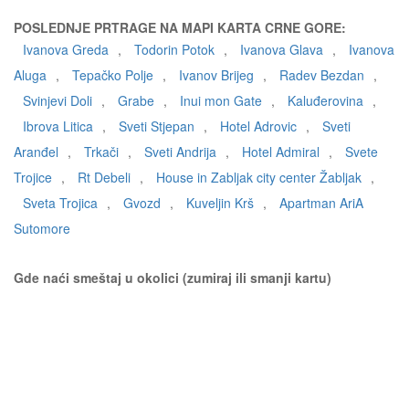
POSLEDNJE PRTRAGE NA MAPI KARTA CRNE GORE:
Ivanova Greda
,
Todorin Potok
,
Ivanova Glava
,
Ivanova
Aluga
,
Tepačko Polje
,
Ivanov Brijeg
,
Radev Bezdan
,
Svinjevi Doli
,
Grabe
,
Inui mon Gate
,
Kaluđerovina
,
Ibrova Litica
,
Sveti Stjepan
,
Hotel Adrovic
,
Sveti
Aranđel
,
Trkači
,
Sveti Andrija
,
Hotel Admiral
,
Svete
Trojice
,
Rt Debeli
,
House in Zabljak city center Žabljak
,
Sveta Trojica
,
Gvozd
,
Kuveljin Krš
,
Apartman AriA
Sutomore
Gde naći smeštaj u okolici (zumiraj ili smanji kartu)