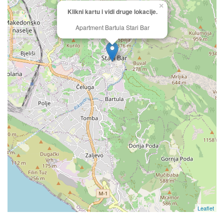
×
Klikni kartu i vidi druge lokacije.
Apartment Bartula Stari Bar
Leaflet