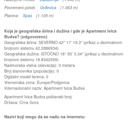
Povremeni potok:
Grđevica
(1.063 m)
Planina:
Spas
(1.105 m)
Koja je geografska širina i dužina i gde je Apartment Ivica
Budva? (odgovoreno)
Geografska širina: SEVERNO 42° 17' 19.3" (prikaz u decimalnom
brojnom sistemu 42.2886934)
Geografska dužina: ISTOČNO 18° 50' 3.34" (prikaz u decimalnom
brojnom sistemu 18.8342599)
Nadmorska visina (elevacija):
0 metara
Broj stanovnika (populacija): 0
Digitalni model terena: 0
Vremenska zona: Europe/Podgorica
Internacionalni naziv: Apartment Ivica Budva
Apartment Ivica Budva
poštanski broj:
Država:
Crna Gora
Nazivi koji mogu da se nađu na internetu: