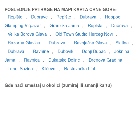
POSLEDNJE PRTRAGE NA MAPI KARTA CRNE GORE:
Repište
,
Dubrave
,
Repište
,
Dubrava
,
Hoopoe
Glamping Virpazar
,
Granička Jama
,
Repišta
,
Dubrava
,
Velika Borova Glava
,
Old Town Studio Herceg Novi
,
Razorna Glavica
,
Dubrava
,
Ravnjačka Glava
,
Slatina
,
Dubrava
,
Ravnine
,
Dubovik
,
Donji Dubac
,
Joknina
Jama
,
Ravnica
,
Dukatske Doline
,
Drenova Gradina
,
Tunel Sozina
,
Kličevo
,
Rastovačka Ljut
Gde naći smeštaj u okolici (zumiraj ili smanji kartu)