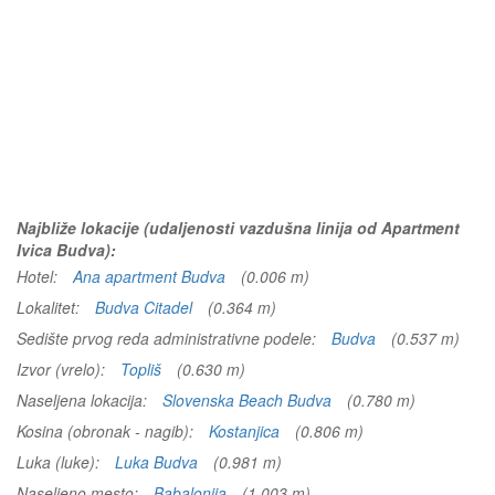
Najbliže lokacije (udaljenosti vazdušna linija od Apartment
Ivica Budva):
Hotel:
Ana apartment Budva
(0.006 m)
Lokalitet:
Budva Citadel
(0.364 m)
Sedište prvog reda administrativne podele:
Budva
(0.537 m)
Izvor (vrelo):
Topliš
(0.630 m)
Naseljena lokacija:
Slovenska Beach Budva
(0.780 m)
Kosina (obronak - nagib):
Kostanjica
(0.806 m)
Luka (luke):
Luka Budva
(0.981 m)
Naseljeno mesto:
Babalonija
(1.003 m)