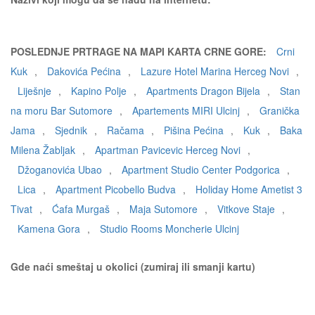
POSLEDNJE PRTRAGE NA MAPI KARTA CRNE GORE:
Crni
Kuk
,
Dakovića Pećina
,
Lazure Hotel Marina Herceg Novi
,
Liješnje
,
Kapino Polje
,
Apartments Dragon Bijela
,
Stan
na moru Bar Sutomore
,
Apartements MIRI Ulcinj
,
Granička
Jama
,
Sjednik
,
Račama
,
Pišina Pećina
,
Kuk
,
Baka
Milena Žabljak
,
Apartman Pavicevic Herceg Novi
,
Džoganovića Ubao
,
Apartment Studio Center Podgorica
,
Lica
,
Apartment Picobello Budva
,
Holiday Home Ametist 3
Tivat
,
Ćafa Murgaš
,
Maja Sutomore
,
Vitkove Staje
,
Kamena Gora
,
Studio Rooms Moncherie Ulcinj
Gde naći smeštaj u okolici (zumiraj ili smanji kartu)