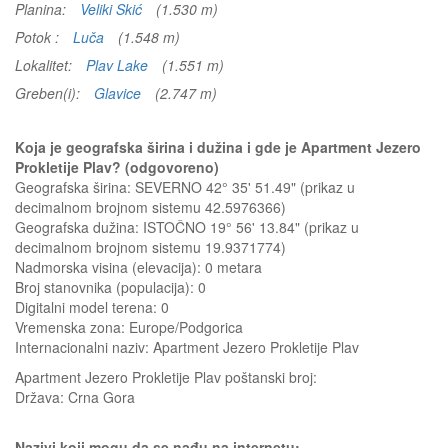
Planina:
Veliki Skić
(1.530 m)
Potok :
Luča
(1.548 m)
Lokalitet:
Plav Lake
(1.551 m)
Greben(i):
Glavice
(2.747 m)
Koja je geografska širina i dužina i gde je Apartment Jezero
Prokletije Plav? (odgovoreno)
Geografska širina: SEVERNO 42° 35' 51.49" (prikaz u
decimalnom brojnom sistemu 42.5976366)
Geografska dužina: ISTOČNO 19° 56' 13.84" (prikaz u
decimalnom brojnom sistemu 19.9371774)
Nadmorska visina (elevacija):
0 metara
Broj stanovnika (populacija): 0
Digitalni model terena: 0
Vremenska zona: Europe/Podgorica
Internacionalni naziv: Apartment Jezero Prokletije Plav
Apartment Jezero Prokletije Plav
poštanski broj:
Država:
Crna Gora
Nazivi koji mogu da se nađu na internetu: