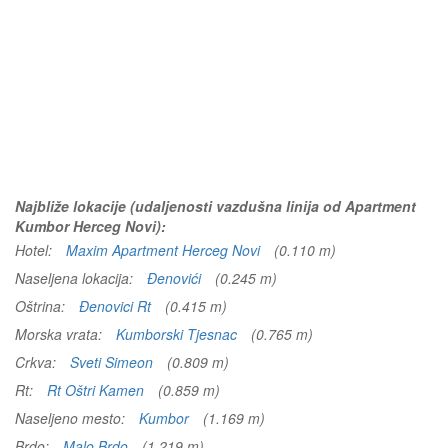
Najbliže lokacije (udaljenosti vazdušna linija od Apartment
Kumbor Herceg Novi):
Hotel:
Maxim Apartment Herceg Novi
(0.110 m)
Naseljena lokacija:
Đenovići
(0.245 m)
Oštrina:
Đenovici Rt
(0.415 m)
Morska vrata:
Kumborski Tjesnac
(0.765 m)
Crkva:
Sveti Simeon
(0.809 m)
Rt:
Rt Oštri Kamen
(0.859 m)
Naseljeno mesto:
Kumbor
(1.169 m)
Brdo:
Malo Brdo
(1.219 m)