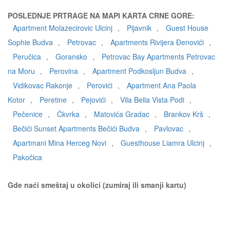
POSLEDNJE PRTRAGE NA MAPI KARTA CRNE GORE:
Apartment Molazecirovic Ulcinj
,
Pijavnik
,
Guest House
Sophie Budva
,
Petrovac
,
Apartments Rivijera Đenovići
,
Peručica
,
Goransko
,
Petrovac Bay Apartments Petrovac
na Moru
,
Perovina
,
Apartment Podkosljun Budva
,
Vidikovac Rakonje
,
Perovići
,
Apartment Ana Paola
Kotor
,
Peretine
,
Pejovići
,
Vila Bella Vista Podi
,
Pečenice
,
Čkvrka
,
Matovića Gradac
,
Brankov Krš
,
Bečići Sunset Apartments Bečići Budva
,
Pavlovac
,
Apartmani Mina Herceg Novi
,
Guesthouse Liamra Ulcinj
,
Pakočica
Gde naći smeštaj u okolici (zumiraj ili smanji kartu)