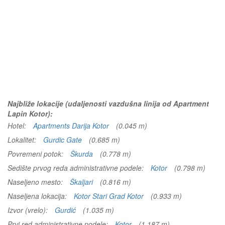
Najbliže lokacije (udaljenosti vazdušna linija od Apartment
Lapin Kotor):
Hotel:
Apartments Darija Kotor
(0.045 m)
Lokalitet:
Gurdic Gate
(0.685 m)
Povremeni potok:
Škurda
(0.778 m)
Sedište prvog reda administrativne podele:
Kotor
(0.798 m)
Naseljeno mesto:
Škaljari
(0.816 m)
Naseljena lokacija:
Kotor Stari Grad Kotor
(0.933 m)
Izvor (vrelo):
Gurdić
(1.035 m)
Prvi red administrativne podele:
Kotor
(1.187 m)