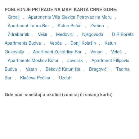
POSLEDNJE PRTRAGE NA MAPI KARTA CRNE GORE:
Grbalj
,
Apartments Villa Slavica Petrovac na Moru
,
Apartment Laura Bar
,
Katun Bušat
,
Zvršno
,
Ždrebarnik
,
Vešir
,
Medovići
,
Njegovuđa
,
D R Boreta
Apartments Budva
,
Veoča
,
Donji Kolašin
,
Katun
Guzovalja
,
Apartmani Zukotrlica Bar
,
Venac
,
Veleš
,
Apartments Moskov Kotor
,
Javorak
,
Apartment Filipovic
Budva
,
Vatan
,
Bekovič Katuništa
,
Dragovići
,
Taoma
Bar
,
Klačeva Pećina
,
Uzduh
Gde naći smeštaj u okolici (zumiraj ili smanji kartu)