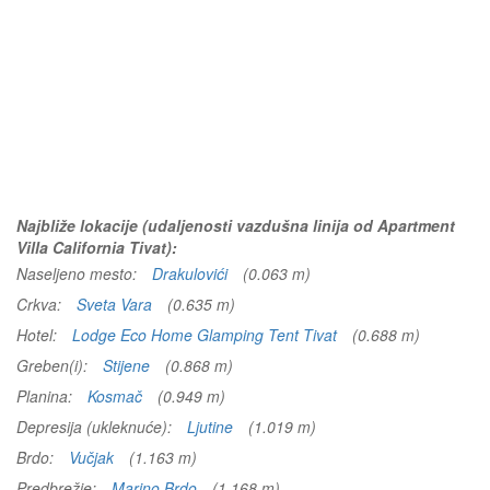
Najbliže lokacije (udaljenosti vazdušna linija od Apartment
Villa California Tivat):
Naseljeno mesto:
Drakulovići
(0.063 m)
Crkva:
Sveta Vara
(0.635 m)
Hotel:
Lodge Eco Home Glamping Tent Tivat
(0.688 m)
Greben(i):
Stijene
(0.868 m)
Planina:
Kosmač
(0.949 m)
Depresija (ukleknuće):
Ljutine
(1.019 m)
Brdo:
Vučjak
(1.163 m)
Predbrežje:
Marino Brdo
(1.168 m)