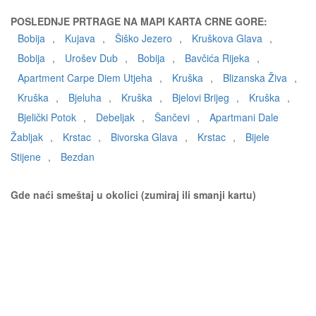
POSLEDNJE PRTRAGE NA MAPI KARTA CRNE GORE:
Bobija
,
Kujava
,
Šiško Jezero
,
Kruškova Glava
,
Bobija
,
Urošev Dub
,
Bobija
,
Bavčića Rijeka
,
Apartment Carpe Diem Utjeha
,
Kruška
,
Blizanska Živa
,
Kruška
,
Bjeluha
,
Kruška
,
Bjelovi Brijeg
,
Kruška
,
Bjelički Potok
,
Debeljak
,
Šančevi
,
Apartmani Dale
Žabljak
,
Krstac
,
Bivorska Glava
,
Krstac
,
Bijele
Stijene
,
Bezdan
Gde naći smeštaj u okolici (zumiraj ili smanji kartu)