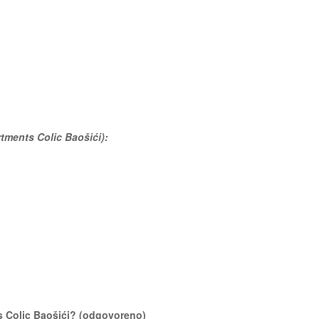
rtments Colic Baošići):
ts Colic Baošići? (odgovoreno)