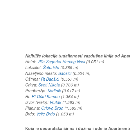
Najbliže lokacije (udaljenosti vazdušna linija od Apa
Hotel:
Villa Zagorka Herceg Novi
(0.051 m)
Lokalitet:
Šatorište
(0.385 m)
Naseljeno mesto:
Baošići
(0.524 m)
Oštrina:
Rt Baošići
(0.557 m)
Crkva:
Sveti Nikola
(0.766 m)
Predbrežje:
Koritnik
(0.917 m)
Rt:
Rt Oštri Kamen
(1.364 m)
Izvor (vrelo):
Vrutak
(1.563 m)
Planina:
Orlovo Brdo
(1.583 m)
Brdo:
Velje Brdo
(1.653 m)
Koja je geografska širina i dužina i gde je Apartmen