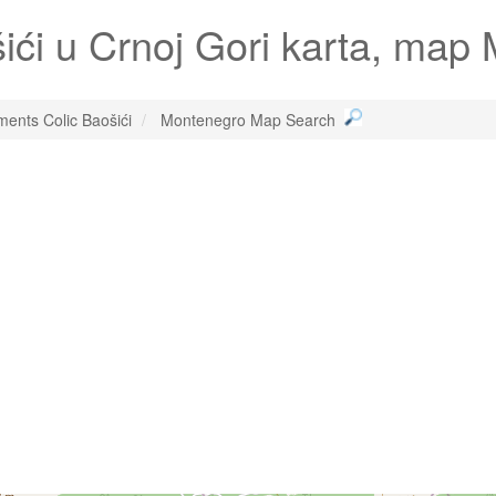
ići
u Crnoj Gori karta, map
ments Colic Baošići
Montenegro Map Search