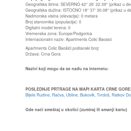
Geografska širina: SEVERNO 42° 26' 22.39" (prikaz u 
Geografska dužina: ISTOČNO 18° 37' 30.08" (prikaz u 
Nadmorska visina (elevacija):
0 metara
Broj stanovnika (populacija): 0
Digitalni model terena: 0
Vremenska zona: Europe/Podgorica
Internacionalni naziv: Apartments Colic Baosici
Apartments Colic Baošići
poštanski broj:
Država:
Crna Gora
Nazivi koji mogu da se nađu na internetu:
POSLEDNJE PRTRAGE NA MAPI KARTA CRNE GORE
Bijele Rudine
,
Raćva
,
Ubline
,
Bukovik
,
Tvrdoš
,
Ratkov Do
Gde naći smeštaj u okolici (zumiraj ili smanji kartu)