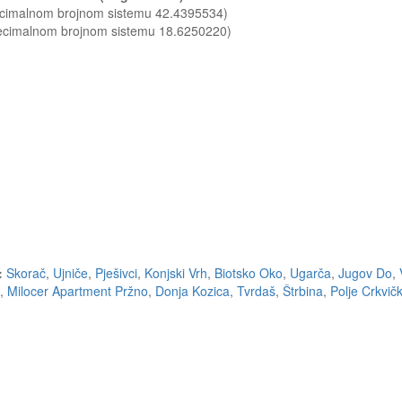
decimalnom brojnom sistemu 42.4395534)
decimalnom brojnom sistemu 18.6250220)
:
Skorač
,
Ujniče
,
Pješivci
,
Konjski Vrh
,
Biotsko Oko
,
Ugarča
,
Jugov Do
,
,
Milocer Apartment Pržno
,
Donja Kozica
,
Tvrdaš
,
Štrbina
,
Polje Crkvič