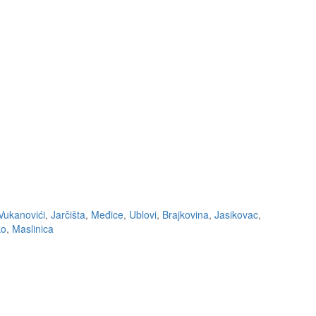
Vukanovići
,
Jarčišta
,
Međice
,
Ublovi
,
Brajkovina
,
Jasikovac
,
ko
,
Maslinica