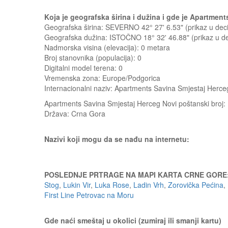
Koja je geografska širina i dužina i gde je Apartme
Geografska širina: SEVERNO 42° 27' 6.53" (prikaz u d
Geografska dužina: ISTOČNO 18° 32' 46.88" (prikaz u 
Nadmorska visina (elevacija):
0 metara
Broj stanovnika (populacija): 0
Digitalni model terena: 0
Vremenska zona: Europe/Podgorica
Internacionalni naziv: Apartments Savina Smjestaj Herce
Apartments Savina Smjestaj Herceg Novi
poštanski broj:
Država:
Crna Gora
Nazivi koji mogu da se nađu na internetu:
POSLEDNJE PRTRAGE NA MAPI KARTA CRNE GORE
Stog
,
Lukin Vir
,
Luka Rose
,
Ladin Vrh
,
Zorovička Pećina
,
First Line Petrovac na Moru
Gde naći smeštaj u okolici (zumiraj ili smanji kartu)