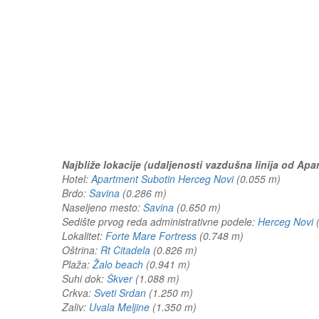
Najbliže lokacije (udaljenosti vazdušna linija od Ap
Hotel:
Apartment Subotin Herceg Novi
(0.055 m)
Brdo:
Savina
(0.286 m)
Naseljeno mesto:
Savina
(0.650 m)
Sedište prvog reda administrativne podele:
Herceg Novi
Lokalitet:
Forte Mare Fortress
(0.748 m)
Oštrina:
Rt Citadela
(0.826 m)
Plaža:
Žalo beach
(0.941 m)
Suhi dok:
Škver
(1.088 m)
Crkva:
Sveti Srdan
(1.250 m)
Zaliv:
Uvala Meljine
(1.350 m)