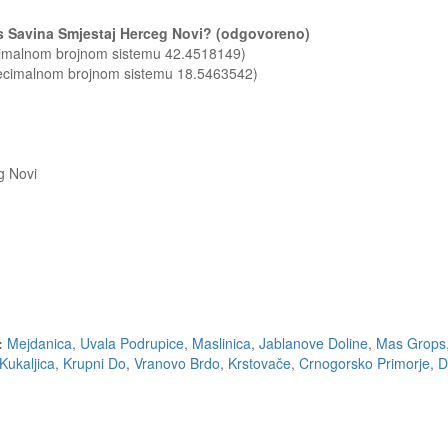
nts Savina Smjestaj Herceg Novi? (odgovoreno)
ecimalnom brojnom sistemu 42.4518149)
decimalnom brojnom sistemu 18.5463542)
g Novi
:
Mejdanica
,
Uvala Podrupice
,
Maslinica
,
Jablanove Doline
,
Mas Grops
Kukaljica
,
Krupni Do
,
Vranovo Brdo
,
Krstovače
,
Crnogorsko Primorje
,
D