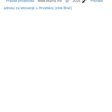
Pravila privatnosti
www.ekarta.me
@
2026
Pronađi
adresu za letovanje u Hrvatskoj (otok Brač)