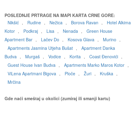
POSLEDNJE PRTRAGE NA MAPI KARTA CRNE GORE:
Nikšić
,
Rudine
,
Nežica
,
Borova Ravan
,
Hotel Alkima
Kotor
,
Podkraj
,
Lisa
,
Nenada
,
Green House
Apartment Bar
,
Lačev Do
,
Kosova Glava
,
Murino
,
Apartments Jasmina Utjeha Bušat
,
Apartment Danka
Budva
,
Murgaš
,
Vodice
,
Korita
,
Coast Đenovići
,
Guest House Ivan Budva
,
Apartments Marko Maros Kotor
,
ViLena Apartmani Bigova
,
Ploče
,
Žuri
,
Kruška
,
Mrčina
Gde naći smeštaj u okolici (zumiraj ili smanji kartu)