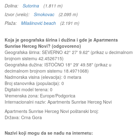
Dolina:
Sutorina
(1.811 m)
Izvor (vrelo):
Smokovac
(2.095 m)
Plaža:
Milašinović beach
(2.191 m)
Koja je geografska širina i dužina i gde je Apartments
Sunrise Herceg Novi? (odgovoreno)
Geografska širina: SEVERNO 42° 27' 9.62" (prikaz u decimalnom
brojnom sistemu 42.4526715)
Geografska dužina: ISTOČNO 18° 29' 49.58" (prikaz u
decimalnom brojnom sistemu 18.4971068)
Nadmorska visina (elevacija):
0 metara
Broj stanovnika (populacija): 0
Digitalni model terena: 0
Vremenska zona: Europe/Podgorica
Internacionalni naziv: Apartments Sunrise Herceg Novi
Apartments Sunrise Herceg Novi
poštanski broj:
Država:
Crna Gora
Nazivi koji mogu da se nađu na internetu: