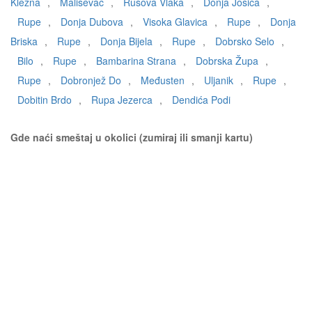
Klezna
,
Mališevac
,
Rusova Vlaka
,
Donja Jošica
,
Rupe
,
Donja Dubova
,
Visoka Glavica
,
Rupe
,
Donja
Briska
,
Rupe
,
Donja Bijela
,
Rupe
,
Dobrsko Selo
,
Bilo
,
Rupe
,
Bambarina Strana
,
Dobrska Župa
,
Rupe
,
Dobronjež Do
,
Međusten
,
Uljanik
,
Rupe
,
Dobitin Brdo
,
Rupa Jezerca
,
Dendića Podi
Gde naći smeštaj u okolici (zumiraj ili smanji kartu)