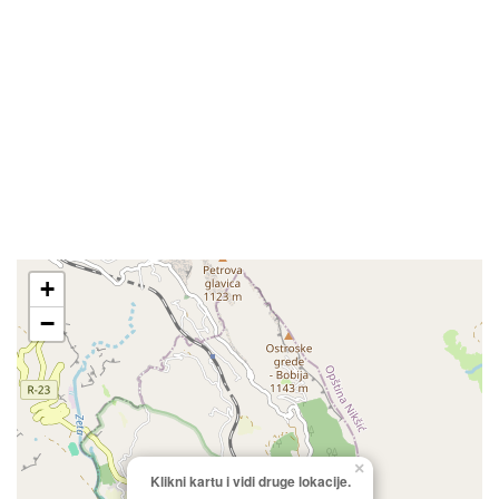
+
−
×
Klikni kartu i vidi druge lokacije.