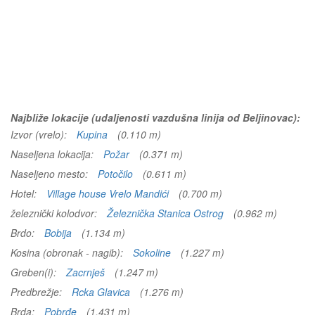
Najbliže lokacije (udaljenosti vazdušna linija od Beljinovac):
Izvor (vrelo):
Kupina
(0.110 m)
Naseljena lokacija:
Požar
(0.371 m)
Naseljeno mesto:
Potočilo
(0.611 m)
Hotel:
Village house Vrelo Mandići
(0.700 m)
železnički kolodvor:
Železnička Stanica Ostrog
(0.962 m)
Brdo:
Bobija
(1.134 m)
Kosina (obronak - nagib):
Sokoline
(1.227 m)
Greben(i):
Zacrnješ
(1.247 m)
Predbrežje:
Rcka Glavica
(1.276 m)
Brda:
Pobrđe
(1.431 m)