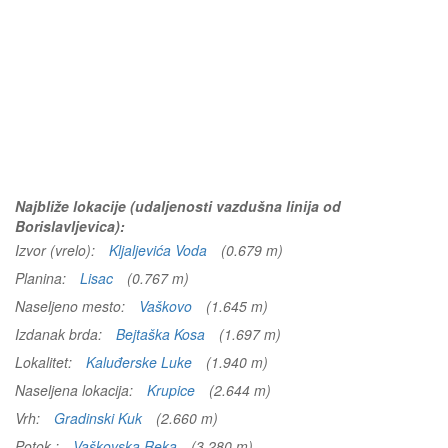
Najbliže lokacije (udaljenosti vazdušna linija od
Borislavljevica):
Izvor (vrelo):
Kljaljevića Voda
(0.679 m)
Planina:
Lisac
(0.767 m)
Naseljeno mesto:
Vaškovo
(1.645 m)
Izdanak brda:
Bejtaška Kosa
(1.697 m)
Lokalitet:
Kaluđerske Luke
(1.940 m)
Naseljena lokacija:
Krupice
(2.644 m)
Vrh:
Gradinski Kuk
(2.660 m)
Potok :
Vaškovska Reka
(3.280 m)