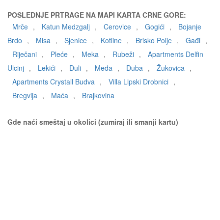
POSLEDNJE PRTRAGE NA MAPI KARTA CRNE GORE:
Mrče
,
Katun Medzgalj
,
Cerovice
,
Gogići
,
Bojanje
Brdo
,
Misa
,
Sjenice
,
Kotline
,
Brisko Polje
,
Gađi
,
Riječani
,
Pleće
,
Meka
,
Rubeži
,
Apartments Delfin
Ulcinj
,
Lekići
,
Đuli
,
Međa
,
Duba
,
Žukovica
,
Apartments Crystall Budva
,
Villa Lipski Drobnici
,
Bregvija
,
Maća
,
Brajkovina
Gde naći smeštaj u okolici (zumiraj ili smanji kartu)