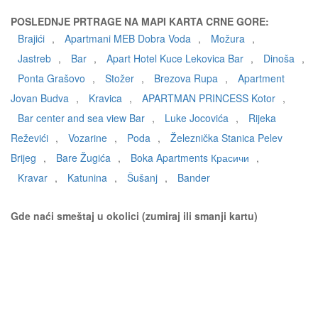
POSLEDNJE PRTRAGE NA MAPI KARTA CRNE GORE:
Brajići
,
Apartmani MEB Dobra Voda
,
Možura
,
Jastreb
,
Bar
,
Apart Hotel Kuce Lekovica Bar
,
Dinoša
,
Ponta Grašovo
,
Stožer
,
Brezova Rupa
,
Apartment
Jovan Budva
,
Kravica
,
APARTMAN PRINCESS Kotor
,
Bar center and sea view Bar
,
Luke Jocovića
,
Rijeka
Reževići
,
Vozarine
,
Poda
,
Železnička Stanica Pelev
Brijeg
,
Bare Žugića
,
Boka Apartments Красичи
,
Kravar
,
Katunina
,
Šušanj
,
Bander
Gde naći smeštaj u okolici (zumiraj ili smanji kartu)