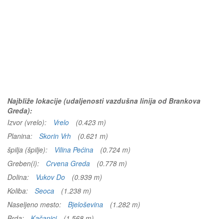
Najbliže lokacije (udaljenosti vazdušna linija od Brankova
Greda):
Izvor (vrelo):
Vrelo
(0.423 m)
Planina:
Skorin Vrh
(0.621 m)
špilja (špilje):
Vilina Pećina
(0.724 m)
Greben(i):
Crvena Greda
(0.778 m)
Dolina:
Vukov Do
(0.939 m)
Koliba:
Seoca
(1.238 m)
Naseljeno mesto:
Bjeloševina
(1.282 m)
Brda:
Kačanici
(1.568 m)