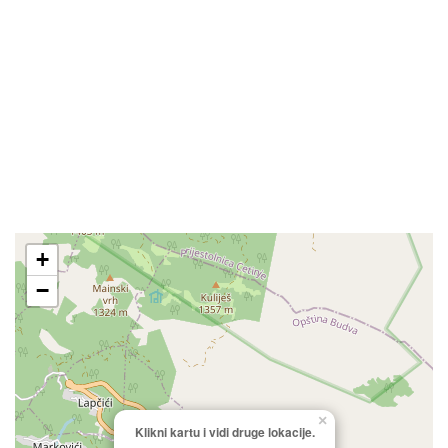
+
−
×
Klikni kartu i vidi druge lokacije.