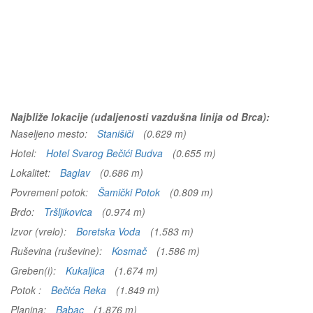
Najbliže lokacije (udaljenosti vazdušna linija od Brca):
Naseljeno mesto:
Stanišiči
(0.629 m)
Hotel:
Hotel Svarog Bečići Budva
(0.655 m)
Lokalitet:
Baglav
(0.686 m)
Povremeni potok:
Šamički Potok
(0.809 m)
Brdo:
Tršljikovica
(0.974 m)
Izvor (vrelo):
Boretska Voda
(1.583 m)
Ruševina (ruševine):
Kosmač
(1.586 m)
Greben(i):
Kukaljica
(1.674 m)
Potok :
Bečića Reka
(1.849 m)
Planina:
Babac
(1.876 m)