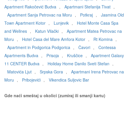
Apartment Rakočević Budva
,
Apartmani Stefanija Tivat
,
Apartment Sanja Petrovac na Moru
,
Potkraj
,
Jasmina Old
Town Apartment Kotor
,
Lunjevik
,
Hotel Monte Casa Spa
and Wellnes
,
Katun Vilački
,
Apartment Matea Petrovac na
Moru
,
Hotel Casa del Mare Amfora Kotor
,
Rt Komina
,
Apartment in Podgorica Podgorica
,
Čavori
,
Contessa
Apartments Budva
,
Prisoja
,
Kruščice
,
Apartment Galaxy
11 CENTER Budva
,
Holiday Home Danilo Sveti Stefan
,
Matovića Ljut
,
Srpska Gora
,
Apartmani Irena Petrovac na
Moru
,
Pribojevići
,
Vikendica Suljovic Bar
Gde naći smeštaj u okolici (zumiraj ili smanji kartu)