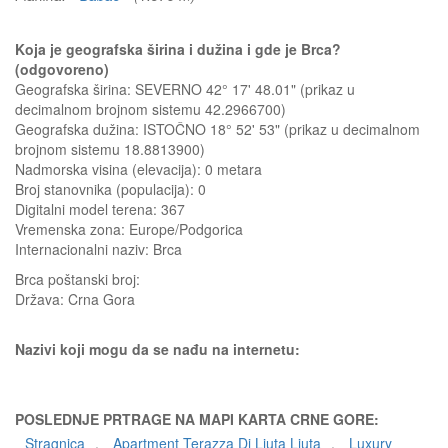
Koja je geografska širina i dužina i gde je Brca?
(odgovoreno)
Geografska širina: SEVERNO 42° 17' 48.01" (prikaz u
decimalnom brojnom sistemu 42.2966700)
Geografska dužina: ISTOČNO 18° 52' 53" (prikaz u decimalnom
brojnom sistemu 18.8813900)
Nadmorska visina (elevacija):
0 metara
Broj stanovnika (populacija): 0
Digitalni model terena: 367
Vremenska zona: Europe/Podgorica
Internacionalni naziv: Brca
Brca
poštanski broj:
Država:
Crna Gora
Nazivi koji mogu da se nađu na internetu:
POSLEDNJE PRTRAGE NA MAPI KARTA CRNE GORE:
Stragnica
,
Apartment Terazza Di Ljuta Ljuta
,
Luxury