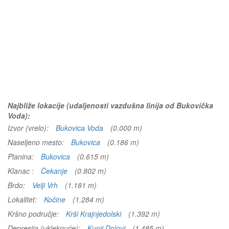
Najbliže lokacije (udaljenosti vazdušna linija od Bukovička
Voda):
Izvor (vrelo):
Bukovica Voda
(0.000 m)
Naseljeno mesto:
Bukovica
(0.186 m)
Planina:
Bukovica
(0.615 m)
Klanac :
Čekanje
(0.802 m)
Brdo:
Velji Vrh
(1.181 m)
Lokalitet:
Kočine
(1.284 m)
Kršno područje:
Krši Krajnjedolski
(1.392 m)
Depresija (ukleknuće):
Kunji Dolovi
(1.485 m)