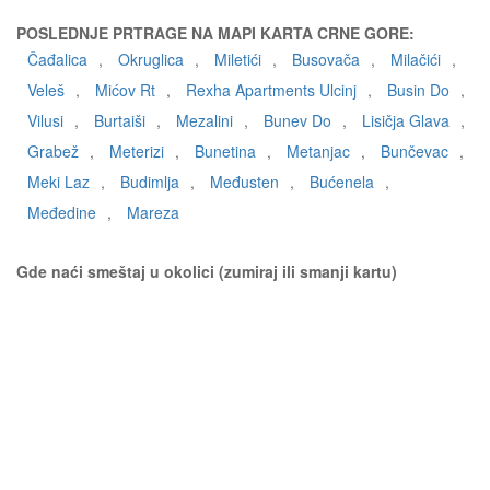
POSLEDNJE PRTRAGE NA MAPI KARTA CRNE GORE:
Čađalica
,
Okruglica
,
Miletići
,
Busovača
,
Milačići
,
Veleš
,
Mićov Rt
,
Rexha Apartments Ulcinj
,
Busin Do
,
Vilusi
,
Burtaiši
,
Mezalini
,
Bunev Do
,
Lisičja Glava
,
Grabež
,
Meterizi
,
Bunetina
,
Metanjac
,
Bunčevac
,
Meki Laz
,
Budimlja
,
Međusten
,
Bućenela
,
Međedine
,
Mareza
Gde naći smeštaj u okolici (zumiraj ili smanji kartu)