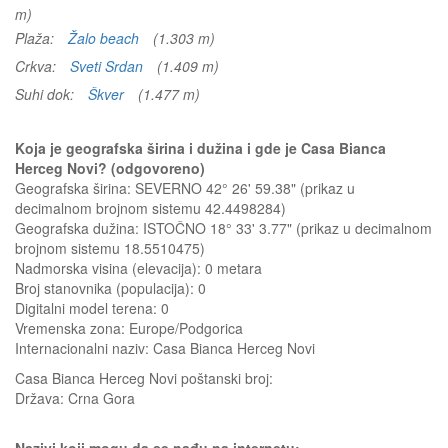
m)
Plaža:
Žalo beach
(1.303 m)
Crkva:
Sveti Srdan
(1.409 m)
Suhi dok:
Škver
(1.477 m)
Koja je geografska širina i dužina i gde je Casa Bianca
Herceg Novi? (odgovoreno)
Geografska širina: SEVERNO 42° 26' 59.38" (prikaz u
decimalnom brojnom sistemu 42.4498284)
Geografska dužina: ISTOČNO 18° 33' 3.77" (prikaz u decimalnom
brojnom sistemu 18.5510475)
Nadmorska visina (elevacija):
0 metara
Broj stanovnika (populacija): 0
Digitalni model terena: 0
Vremenska zona: Europe/Podgorica
Internacionalni naziv: Casa Bianca Herceg Novi
Casa Bianca Herceg Novi
poštanski broj:
Država:
Crna Gora