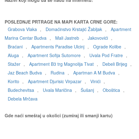
Nazivi koji mogu da se nađu na internetu:
POSLEDNJE PRTRAGE NA MAPI KARTA CRNE GORE:
Grabova Vlaka
,
Domaćinstvo Krstajić Žabljak
,
Apartment
Marina Centar Budva
,
Mali Jastreb
,
Jakovovići
,
Braćani
,
Apartments Paradise Ulcinj
,
Ograde Kolibe
,
Aluga
,
Apartment Sofija Sutomore
,
Uvala Pod Fratre
,
Stažer
,
Apartment B3 trg Magnolija Tivat
,
Debeli Brijeg
,
Jaz Beach Budva
,
Rudina
,
Apartman A M Budva
,
Korito
,
Apartment Djurisic Virpazar
,
Vinići
,
Budechevitsa
,
Uvala Maričina
,
Šušanj
,
Oboštica
,
Debela Mrčava
Gde naći smeštaj u okolici (zumiraj ili smanji kartu)