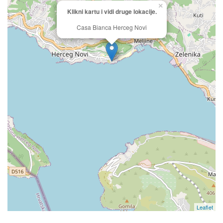
×
Klikni kartu i vidi druge lokacije.
Casa Bianca Herceg Novi
Leaflet