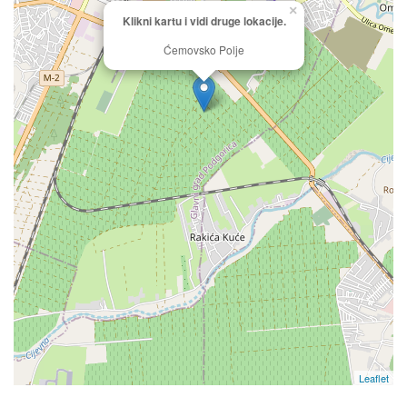
×
Klikni kartu i vidi druge lokacije.
Ćemovsko Polje
Leaflet