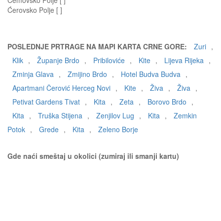
Ćemovsko Polje [ ]
Ćerovsko Polje [ ]
POSLEDNJE PRTRAGE NA MAPI KARTA CRNE GORE:
Zuri
,
Klik
,
Županje Brdo
,
Pribiloviće
,
Kite
,
Lijeva Rijeka
,
Zminja Glava
,
Zmijino Brdo
,
Hotel Budva Budva
,
Apartmani Čerović Herceg Novi
,
Kite
,
Živa
,
Živa
,
Petivat Gardens Tivat
,
Kita
,
Zeta
,
Borovo Brdo
,
Kita
,
Truška Stijena
,
Zenjilov Lug
,
Kita
,
Zemkin
Potok
,
Grede
,
Kita
,
Zeleno Borje
Gde naći smeštaj u okolici (zumiraj ili smanji kartu)