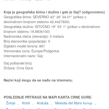
Koja je geografska širina i dužina i gde je Gaj? (odgovoreno)
Geografska širina: SEVERNO 42° 26' 34.01" (prikaz u
decimalnom brojnom sistemu 42.4427800)
Geografska dužina: ISTOČNO 18° 53' 1" (prikaz u decimalnom
brojnom sistemu 18.8836100)
Nadmorska visina (elevacija):
0 metara
Broj stanovnika (populacija): 0
Digitalni model terena: 867
Vremenska zona: Europe/Podgorica
Internacionalni naziv: Gaj
Gaj
poštanski broj:
Država:
Crna Gora
Nazivi koji mogu da se nađu na internetu:
POSLEDNJE PRTRAGE NA MAPI KARTA CRNE GORE:
Žvinje
,
Krtoli
,
Anđuša
,
Melodia del Mare Котор
,