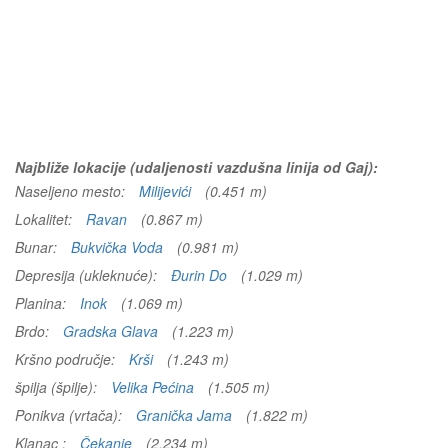
Najbliže lokacije (udaljenosti vazdušna linija od Gaj):
Naseljeno mesto:
Milijevići
(0.451 m)
Lokalitet:
Ravan
(0.867 m)
Bunar:
Bukvička Voda
(0.981 m)
Depresija (ukleknuće):
Đurin Do
(1.029 m)
Planina:
Inok
(1.069 m)
Brdo:
Gradska Glava
(1.223 m)
Kršno područje:
Krši
(1.243 m)
špilja (špilje):
Velika Pećina
(1.505 m)
Ponikva (vrtača):
Granička Jama
(1.822 m)
Klanac :
Čekanje
(2.234 m)