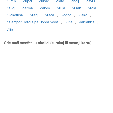
Žuren
,
Zupci
,
Zubac
,
Zlato
,
Zbelj
,
Završ
,
Zavoj
,
Žarma
,
Zalom
,
Vruja
,
Vršak
,
Vrela
,
Zvekotuša
,
Vranj
,
Vraca
,
Vodno
,
Vlake
,
Kalamper Hotel Spa Dobra Voda
,
Virla
,
Jablanica
,
Vilin
Gde naći smeštaj u okolici (zumiraj ili smanji kartu)