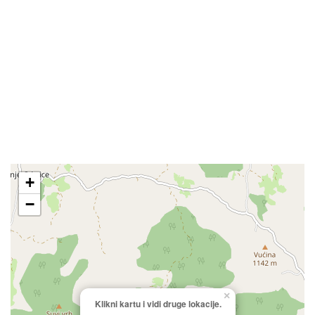
+
−
×
Klikni kartu i vidi druge lokacije.