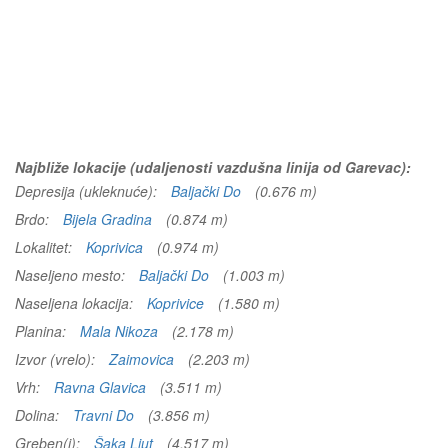
Najbliže lokacije (udaljenosti vazdušna linija od Garevac):
Depresija (ukleknuće):
Baljački Do
(0.676 m)
Brdo:
Bijela Gradina
(0.874 m)
Lokalitet:
Koprivica
(0.974 m)
Naseljeno mesto:
Baljački Do
(1.003 m)
Naseljena lokacija:
Koprivice
(1.580 m)
Planina:
Mala Nikoza
(2.178 m)
Izvor (vrelo):
Zaimovica
(2.203 m)
Vrh:
Ravna Glavica
(3.511 m)
Dolina:
Travni Do
(3.856 m)
Greben(i):
Šaka Ljut
(4.517 m)