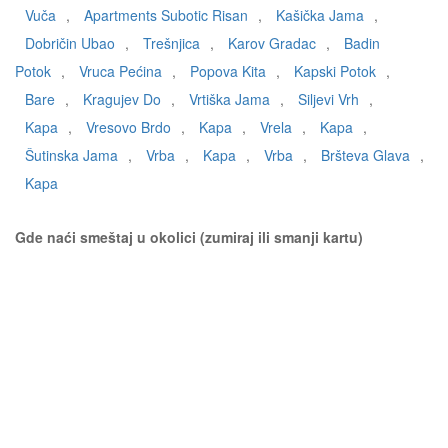
Vuča
,
Apartments Subotic Risan
,
Kašička Jama
,
Dobričin Ubao
,
Trešnjica
,
Karov Gradac
,
Badin
Potok
,
Vruca Pećina
,
Popova Kita
,
Kapski Potok
,
Bare
,
Kragujev Do
,
Vrtiška Jama
,
Siljevi Vrh
,
Kapa
,
Vresovo Brdo
,
Kapa
,
Vrela
,
Kapa
,
Šutinska Jama
,
Vrba
,
Kapa
,
Vrba
,
Bršteva Glava
,
Kapa
Gde naći smeštaj u okolici (zumiraj ili smanji kartu)