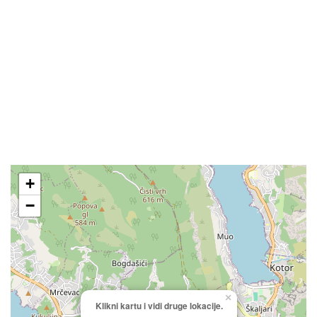
+
−
×
Klikni kartu i vidi druge lokacije.