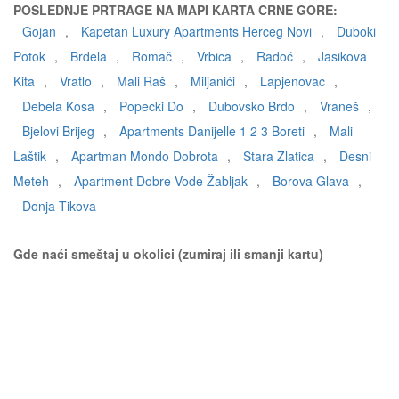
POSLEDNJE PRTRAGE NA MAPI KARTA CRNE GORE:
Gojan
,
Kapetan Luxury Apartments Herceg Novi
,
Duboki
Potok
,
Brdela
,
Romač
,
Vrbica
,
Radoč
,
Jasikova
Kita
,
Vratlo
,
Mali Raš
,
Miljanići
,
Lapjenovac
,
Debela Kosa
,
Popecki Do
,
Dubovsko Brdo
,
Vraneš
,
Bjelovi Brijeg
,
Apartments Danijelle 1 2 3 Boreti
,
Mali
Laštik
,
Apartman Mondo Dobrota
,
Stara Zlatica
,
Desni
Meteh
,
Apartment Dobre Vode Žabljak
,
Borova Glava
,
Donja Tikova
Gde naći smeštaj u okolici (zumiraj ili smanji kartu)