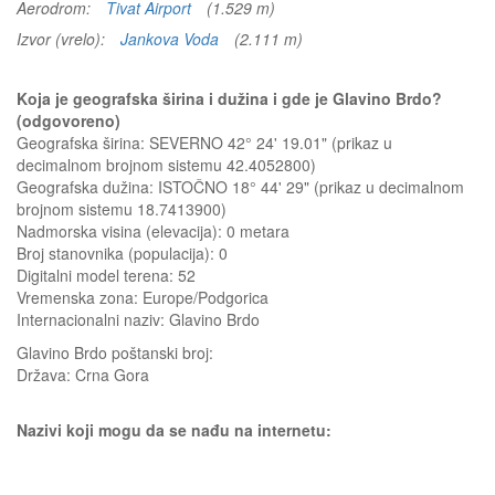
Aerodrom:
Tivat Airport
(1.529 m)
Izvor (vrelo):
Jankova Voda
(2.111 m)
Koja je geografska širina i dužina i gde je Glavino Brdo?
(odgovoreno)
Geografska širina: SEVERNO 42° 24' 19.01" (prikaz u
decimalnom brojnom sistemu 42.4052800)
Geografska dužina: ISTOČNO 18° 44' 29" (prikaz u decimalnom
brojnom sistemu 18.7413900)
Nadmorska visina (elevacija):
0 metara
Broj stanovnika (populacija): 0
Digitalni model terena: 52
Vremenska zona: Europe/Podgorica
Internacionalni naziv: Glavino Brdo
Glavino Brdo
poštanski broj:
Država:
Crna Gora
Nazivi koji mogu da se nađu na internetu: