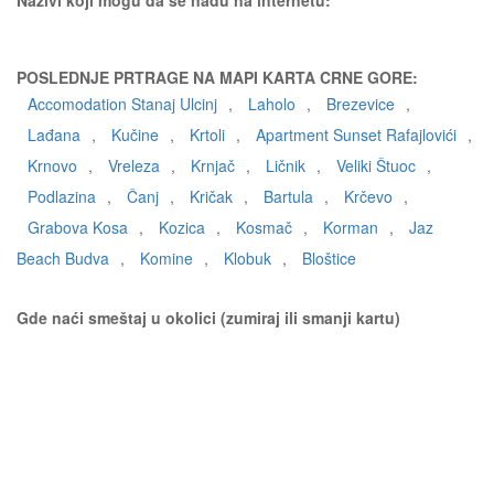
Nazivi koji mogu da se nađu na internetu:
POSLEDNJE PRTRAGE NA MAPI KARTA CRNE GORE:
Accomodation Stanaj Ulcinj
,
Laholo
,
Brezevice
,
Lađana
,
Kučine
,
Krtoli
,
Apartment Sunset Rafajlovići
,
Krnovo
,
Vreleza
,
Krnjač
,
Ličnik
,
Veliki Štuoc
,
Podlazina
,
Čanj
,
Kričak
,
Bartula
,
Krčevo
,
Grabova Kosa
,
Kozica
,
Kosmač
,
Korman
,
Jaz
Beach Budva
,
Komine
,
Klobuk
,
Bloštice
Gde naći smeštaj u okolici (zumiraj ili smanji kartu)