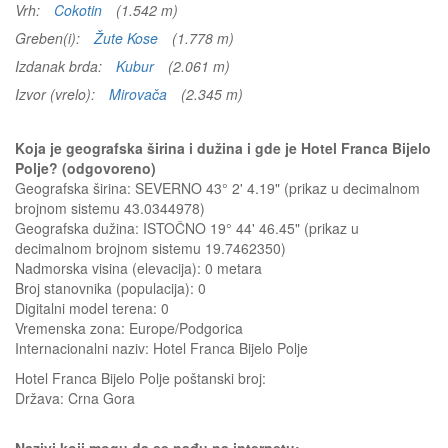
Vrh:
Cokotin
(1.542 m)
Greben(i):
Žute Kose
(1.778 m)
Izdanak brda:
Kubur
(2.061 m)
Izvor (vrelo):
Mirovača
(2.345 m)
Koja je geografska širina i dužina i gde je Hotel Franca Bijelo
Polje? (odgovoreno)
Geografska širina: SEVERNO 43° 2' 4.19" (prikaz u decimalnom
brojnom sistemu 43.0344978)
Geografska dužina: ISTOČNO 19° 44' 46.45" (prikaz u
decimalnom brojnom sistemu 19.7462350)
Nadmorska visina (elevacija):
0 metara
Broj stanovnika (populacija): 0
Digitalni model terena: 0
Vremenska zona: Europe/Podgorica
Internacionalni naziv: Hotel Franca Bijelo Polje
Hotel Franca Bijelo Polje
poštanski broj:
Država:
Crna Gora