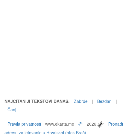
NAJČITANIJI TEKSTOVI DANAS:
Zabrđe
|
Bezdan
|
Čanj
Pravila privatnosti
www.ekarta.me
@
2026
Pronađi
adresu za letovanje u Hrvatskoj (otok Brač)