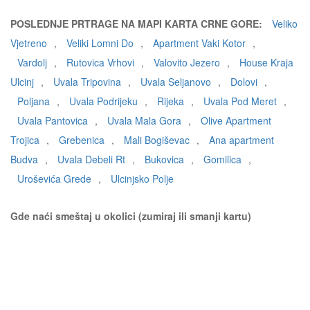
POSLEDNJE PRTRAGE NA MAPI KARTA CRNE GORE:
Veliko
Vjetreno
,
Veliki Lomni Do
,
Apartment Vaki Kotor
,
Vardolj
,
Rutovica Vrhovi
,
Valovito Jezero
,
House Kraja
Ulcinj
,
Uvala Tripovina
,
Uvala Seljanovo
,
Dolovi
,
Poljana
,
Uvala Podrijeku
,
Rijeka
,
Uvala Pod Meret
,
Uvala Pantovica
,
Uvala Mala Gora
,
Olive Apartment
Trojica
,
Grebenica
,
Mali Bogiševac
,
Ana apartment
Budva
,
Uvala Debeli Rt
,
Bukovica
,
Gomilica
,
Uroševića Grede
,
Ulcinjsko Polje
Gde naći smeštaj u okolici (zumiraj ili smanji kartu)