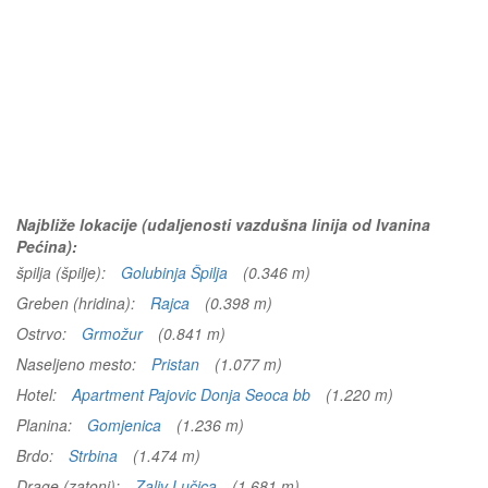
Najbliže lokacije (udaljenosti vazdušna linija od Ivanina
Pećina):
špilja (špilje):
Golubinja Špilja
(0.346 m)
Greben (hridina):
Rajca
(0.398 m)
Ostrvo:
Grmožur
(0.841 m)
Naseljeno mesto:
Pristan
(1.077 m)
Hotel:
Apartment Pajovic Donja Seoca bb
(1.220 m)
Planina:
Gomjenica
(1.236 m)
Brdo:
Strbina
(1.474 m)
Drage (zatoni):
Zaliv Lučica
(1.681 m)