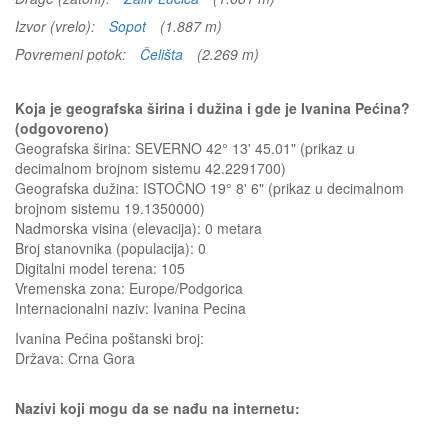
Izvor (vrelo):
Sopot
(1.887 m)
Povremeni potok:
Čelišta
(2.269 m)
Koja je geografska širina i dužina i gde je Ivanina Pećina?
(odgovoreno)
Geografska širina: SEVERNO 42° 13' 45.01" (prikaz u
decimalnom brojnom sistemu 42.2291700)
Geografska dužina: ISTOČNO 19° 8' 6" (prikaz u decimalnom
brojnom sistemu 19.1350000)
Nadmorska visina (elevacija):
0 metara
Broj stanovnika (populacija): 0
Digitalni model terena: 105
Vremenska zona: Europe/Podgorica
Internacionalni naziv: Ivanina Pecina
Ivanina Pećina
poštanski broj:
Država:
Crna Gora
Nazivi koji mogu da se nađu na internetu: