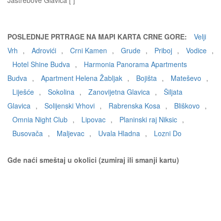
Jastrebove Glavica [ ]
POSLEDNJE PRTRAGE NA MAPI KARTA CRNE GORE:
Velji
Vrh
,
Adrovići
,
Crni Kamen
,
Grude
,
Priboj
,
Vodice
,
Hotel Shine Budva
,
Harmonia Panorama Apartments
Budva
,
Apartment Helena Žabljak
,
Bojišta
,
Mateševo
,
Liješće
,
Sokolina
,
Zanovijetna Glavica
,
Šiljata
Glavica
,
Solijenski Vrhovi
,
Rabrenska Kosa
,
Bliškovo
,
Omnia Night Club
,
Lipovac
,
Planinski raj Niksic
,
Busovača
,
Maljevac
,
Uvala Hladna
,
Lozni Do
Gde naći smeštaj u okolici (zumiraj ili smanji kartu)