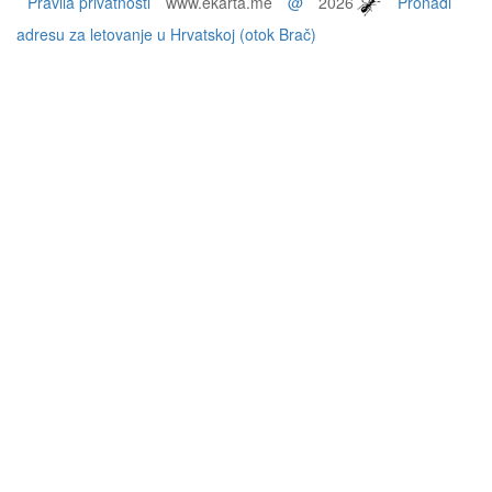
Pravila privatnosti
www.ekarta.me
@
2026
Pronađi
adresu za letovanje u Hrvatskoj (otok Brač)