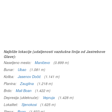
Najbliže lokacije (udaljenosti vazdušna linija od Jastrebove
Glave):
Naseljeno mesto:
Maničevo
(0.899 m)
Bunar:
Ubao
(1.081 m)
Koliba:
Jasenov Dočić
(1.141 m)
Planina:
Zauglina
(1.218 m)
Brdo:
Mali Boan
(1.422 m)
Depresija (ukleknuće):
Vepruja
(1.428 m)
Lokalitet:
Sjenokosi
(1.625 m)
Stena:
Boan
(1.932 m)