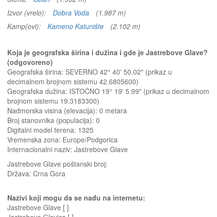
Izvor (vrelo):
Dobra Voda
(1.987 m)
Kamp(ovi):
Kameno Katunište
(2.102 m)
Koja je geografska širina i dužina i gde je Jastrebove Glave?
(odgovoreno)
Geografska širina: SEVERNO 42° 40' 50.02" (prikaz u
decimalnom brojnom sistemu 42.6805600)
Geografska dužina: ISTOČNO 19° 19' 5.99" (prikaz u decimalnom
brojnom sistemu 19.3183300)
Nadmorska visina (elevacija):
0 metara
Broj stanovnika (populacija): 0
Digitalni model terena: 1325
Vremenska zona: Europe/Podgorica
Internacionalni naziv: Jastrebove Glave
Jastrebove Glave
poštanski broj:
Država:
Crna Gora
Nazivi koji mogu da se nađu na internetu:
Jastrebove Glave [ ]