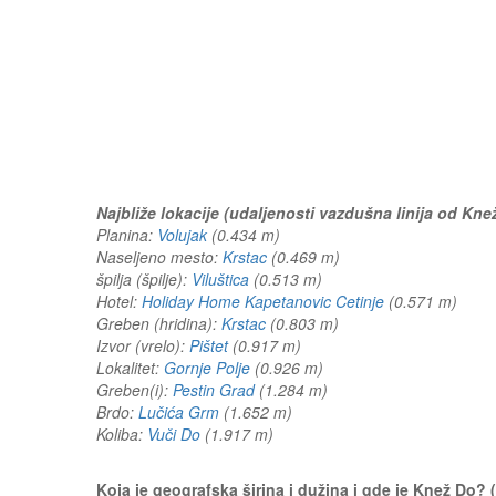
Najbliže lokacije (udaljenosti vazdušna linija od Kne
Planina:
Volujak
(0.434 m)
Naseljeno mesto:
Krstac
(0.469 m)
špilja (špilje):
Viluštica
(0.513 m)
Hotel:
Holiday Home Kapetanovic Cetinje
(0.571 m)
Greben (hridina):
Krstac
(0.803 m)
Izvor (vrelo):
Pištet
(0.917 m)
Lokalitet:
Gornje Polje
(0.926 m)
Greben(i):
Pestin Grad
(1.284 m)
Brdo:
Lučića Grm
(1.652 m)
Koliba:
Vuči Do
(1.917 m)
Koja je geografska širina i dužina i gde je Knež Do?