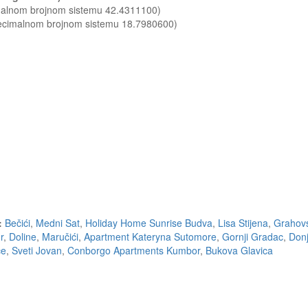
imalnom brojnom sistemu 42.4311100)
decimalnom brojnom sistemu 18.7980600)
:
Bečići
,
Medni Sat
,
Holiday Home Sunrise Budva
,
Lisa Stijena
,
Grahovs
r
,
Doline
,
Maručići
,
Apartment Kateryna Sutomore
,
Gornji Gradac
,
Don
ce
,
Sveti Jovan
,
Conborgo Apartments Kumbor
,
Bukova Glavica