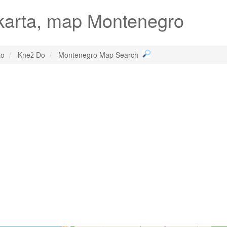
 karta, map Montenegro
to
Knež Do
Montenegro Map Search