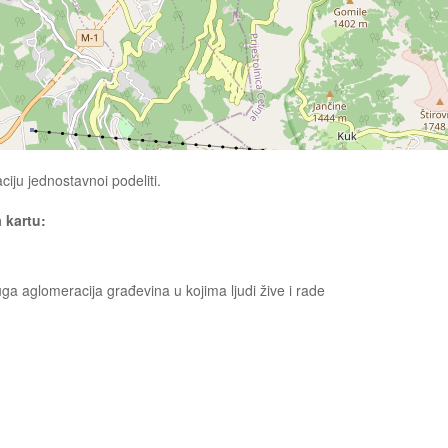
ciju jednostavnoi podeliti.
a kartu:
uga aglomeracija građevina u kojima ljudi žive i rade