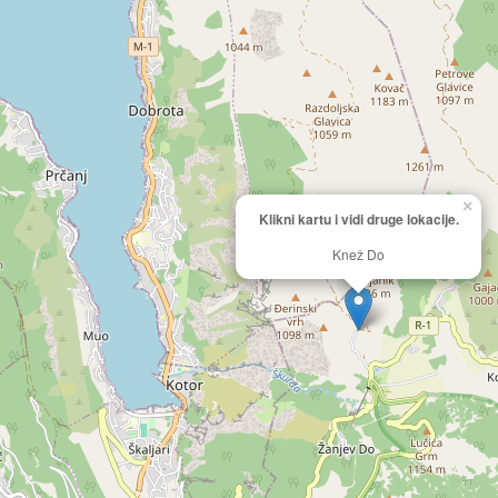
×
Klikni kartu i vidi druge lokacije.
Knež Do