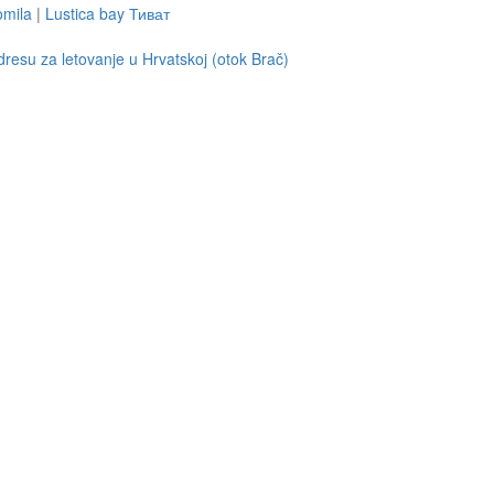
mila
|
Lustica bay Тиват
resu za letovanje u Hrvatskoj (otok Brač)