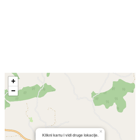
+
−
×
Klikni kartu i vidi druge lokacije.