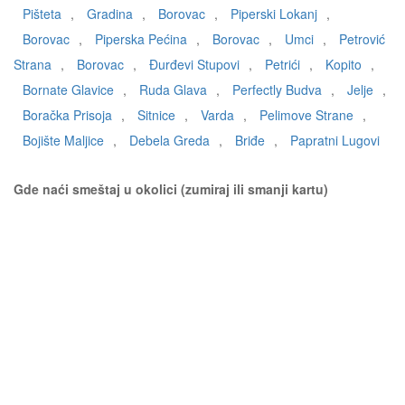
Pišteta
,
Gradina
,
Borovac
,
Piperski Lokanj
,
Borovac
,
Piperska Pećina
,
Borovac
,
Umci
,
Petrović
Strana
,
Borovac
,
Đurđevi Stupovi
,
Petrići
,
Kopito
,
Bornate Glavice
,
Ruda Glava
,
Perfectly Budva
,
Jelje
,
Boračka Prisoja
,
Sitnice
,
Varda
,
Pelimove Strane
,
Bojište Maljice
,
Debela Greda
,
Briđe
,
Papratni Lugovi
Gde naći smeštaj u okolici (zumiraj ili smanji kartu)