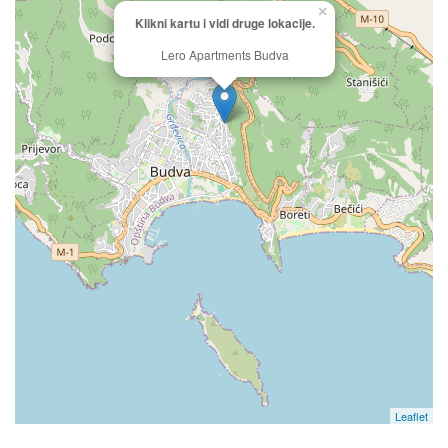
×
Klikni kartu i vidi druge lokacije.
Lero Apartments Budva
Leaflet