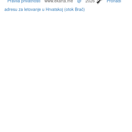
Pravila privatnosti
www.ekarta.me
@
2026
Pronađi
adresu za letovanje u Hrvatskoj (otok Brač)