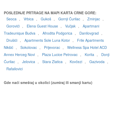
POSLEDNJE PRTRAGE NA MAPI KARTA CRNE GORE:
Seoca
,
Vrbica
,
Gukoš
,
Gornji Ćurilac
,
Zminjac
,
Gorovići
,
Elena Guest House
,
Vučjak
,
Apartmani
Tradeunique Budva
,
Afrodita Podgorica
,
Danilovgrad
,
Drušići
,
Apartments Sole Luna Kotor
,
Frile Apartments
Nikšić
,
Sokolovac
,
Prijevorac
,
Wellness Spa Hotel ACD
Annex Herceg Novi
,
Plaza Lucice Petrovac
,
Korita
,
Donji
Ćurilac
,
Jelovica
,
Stara Zlatica
,
Kovčezi
,
Gazivoda
,
Rafailovici
Gde naći smeštaj u okolici (zumiraj ili smanji kartu)