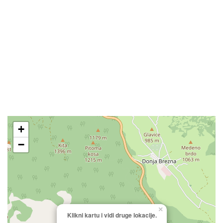
+
−
×
Klikni kartu i vidi druge lokacije.