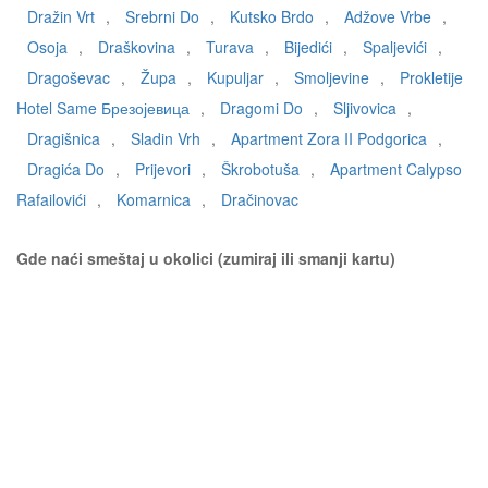
Dražin Vrt
,
Srebrni Do
,
Kutsko Brdo
,
Adžove Vrbe
,
Osoja
,
Draškovina
,
Turava
,
Bijedići
,
Spaljevići
,
Dragoševac
,
Župa
,
Kupuljar
,
Smoljevine
,
Prokletije
Hotel Same Брезојевица
,
Dragomi Do
,
Sljivovica
,
Dragišnica
,
Sladin Vrh
,
Apartment Zora II Podgorica
,
Dragića Do
,
Prijevori
,
Škrobotuša
,
Apartment Calypso
Rafailovići
,
Komarnica
,
Dračinovac
Gde naći smeštaj u okolici (zumiraj ili smanji kartu)