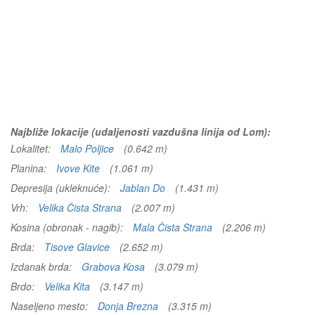
Najbliže lokacije (udaljenosti vazdušna linija od Lom):
Lokalitet:
Malo Poljice
(0.642 m)
Planina:
Ivove Kite
(1.061 m)
Depresija (ukleknuće):
Jablan Do
(1.431 m)
Vrh:
Velika Čista Strana
(2.007 m)
Kosina (obronak - nagib):
Mala Čista Strana
(2.206 m)
Brda:
Tisove Glavice
(2.652 m)
Izdanak brda:
Grabova Kosa
(3.079 m)
Brdo:
Velika Kita
(3.147 m)
Naseljeno mesto:
Donja Brezna
(3.315 m)