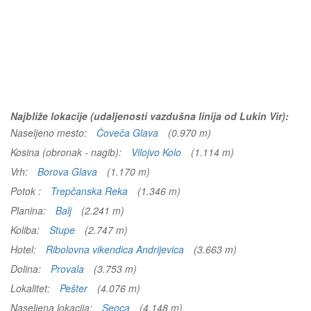
Najbliže lokacije (udaljenosti vazdušna linija od Lukin Vir):
Naseljeno mesto:
Čoveča Glava
(0.970 m)
Kosina (obronak - nagib):
Vilojvo Kolo
(1.114 m)
Vrh:
Borova Glava
(1.170 m)
Potok :
Trepčanska Reka
(1.346 m)
Planina:
Balj
(2.241 m)
Koliba:
Stupe
(2.747 m)
Hotel:
Ribolovna vikendica Andrijevica
(3.663 m)
Dolina:
Provala
(3.753 m)
Lokalitet:
Pešter
(4.076 m)
Naseljena lokacija:
Seoca
(4.148 m)