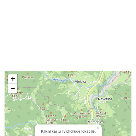
+
−
×
Klikni kartu i vidi druge lokacije.