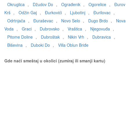
Okruglica
,
Džudov Do
,
Ograđenik
,
Ogorelice
,
Đurov
Krš
,
Odžin Gaj
,
Đurkovići
,
Ljubotinj
,
Đurilovac
,
Odrtnjača
,
Đuraševac
,
Novo Selo
,
Dugo Brdo
,
Nova
Voda
,
Graci
,
Dubrovsko
,
Vraštica
,
Njegovuđa
,
Pitome Doline
,
Dubroštak
,
Nikin Vrh
,
Dubravica
,
Biševina
,
Duboki Do
,
Villa Oblun Briđe
Gde naći smeštaj u okolici (zumiraj ili smanji kartu)