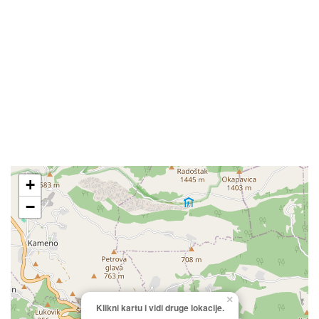
+
−
×
Klikni kartu i vidi druge lokacije.