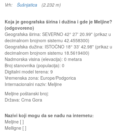
Vrh:
Šušnjatica
(2.232 m)
Koja je geografska širina i dužina i gde je Meljine?
(odgovoreno)
Geografska širina: SEVERNO 42° 27' 20.99" (prikaz u
decimalnom brojnom sistemu 42.4558300)
Geografska dužina: ISTOČNO 18° 33' 42.98" (prikaz u
decimalnom brojnom sistemu 18.5619400)
Nadmorska visina (elevacija):
0 metara
Broj stanovnika (populacija): 0
Digitalni model terena: 9
Vremenska zona: Europe/Podgorica
Internacionalni naziv: Meljine
Meljine
poštanski broj:
Država:
Crna Gora
Nazivi koji mogu da se nađu na internetu:
Meljine [ ]
Melligne [ ]