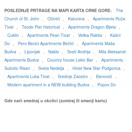
POSLEDNJE PRTRAGE NA MAPI KARTA CRNE GORE:
The
Church of St. John
,
Očinići
,
Katunina
,
Apartments Ruža
Tivat
,
Teodo Pier historical
,
Apartments Dragon Bijela
,
Cuklin
,
Apartments Pean Tivat
,
Velika Rakita
,
Kašni
Do
,
Pero Becici Apartments Bečići
,
Apartments Maša
Budva
,
Liponjak
,
Naklo
,
Sveti Andrija
,
Mila Aleksandr
Apartments Budva
,
Country house Lekic Bar
,
Apartments
Subotic Risan
,
Sveta Nedelja
,
Hotel New Star Podgorica
,
Apartments Luka Tivat
,
Srednje Zaostro
,
Đenovići
,
Modern apartment in a NEW building Budva
,
Popov Do
Gde naći smeštaj u okolici (zumiraj ili smanji kartu)