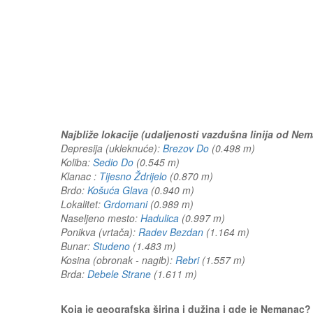
Najbliže lokacije (udaljenosti vazdušna linija od Ne
Depresija (ukleknuće):
Brezov Do
(0.498 m)
Koliba:
Sedio Do
(0.545 m)
Klanac :
Tijesno Ždrijelo
(0.870 m)
Brdo:
Košuća Glava
(0.940 m)
Lokalitet:
Grdomani
(0.989 m)
Naseljeno mesto:
Hadulica
(0.997 m)
Ponikva (vrtača):
Radev Bezdan
(1.164 m)
Bunar:
Studeno
(1.483 m)
Kosina (obronak - nagib):
Rebri
(1.557 m)
Brda:
Debele Strane
(1.611 m)
Koja je geografska širina i dužina i gde je Nemanac