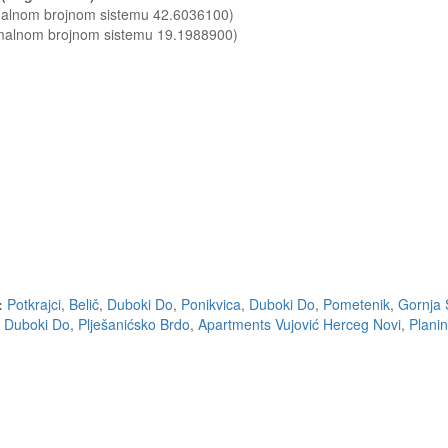
imalnom brojnom sistemu 42.6036100)
imalnom brojnom sistemu 19.1988900)
:
Potkrajci
,
Belič
,
Duboki Do
,
Ponikvica
,
Duboki Do
,
Pometenik
,
Gornja 
,
Duboki Do
,
Plješanićsko Brdo
,
Apartments Vujović Herceg Novi
,
Planin