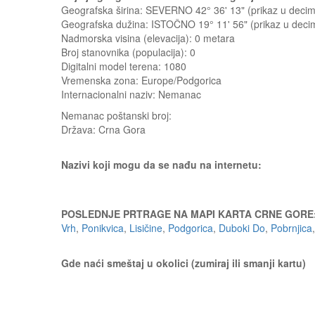
Geografska širina: SEVERNO 42° 36' 13" (prikaz u dec
Geografska dužina: ISTOČNO 19° 11' 56" (prikaz u dec
Nadmorska visina (elevacija):
0 metara
Broj stanovnika (populacija): 0
Digitalni model terena: 1080
Vremenska zona: Europe/Podgorica
Internacionalni naziv: Nemanac
Nemanac
poštanski broj:
Država:
Crna Gora
Nazivi koji mogu da se nađu na internetu:
POSLEDNJE PRTRAGE NA MAPI KARTA CRNE GORE
Vrh
,
Ponikvica
,
Lisičine
,
Podgorica
,
Duboki Do
,
Pobrnjica
Gde naći smeštaj u okolici (zumiraj ili smanji kartu)