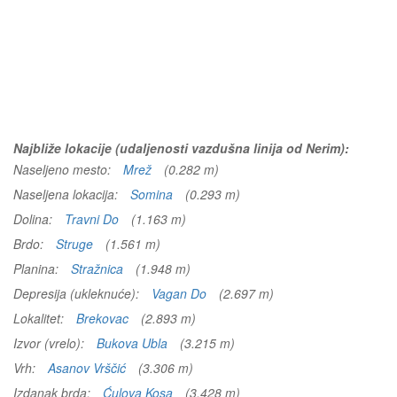
Najbliže lokacije (udaljenosti vazdušna linija od Nerim):
Naseljeno mesto:
Mrež
(0.282 m)
Naseljena lokacija:
Somina
(0.293 m)
Dolina:
Travni Do
(1.163 m)
Brdo:
Struge
(1.561 m)
Planina:
Stražnica
(1.948 m)
Depresija (ukleknuće):
Vagan Do
(2.697 m)
Lokalitet:
Brekovac
(2.893 m)
Izvor (vrelo):
Bukova Ubla
(3.215 m)
Vrh:
Asanov Vrščić
(3.306 m)
Izdanak brda:
Ćulova Kosa
(3.428 m)