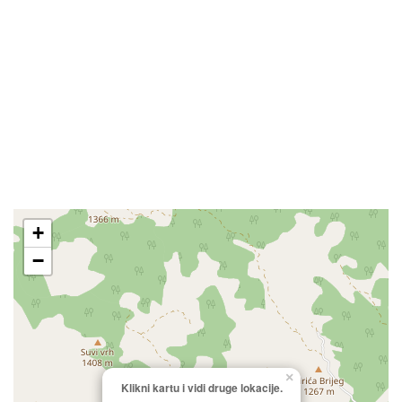
+
−
×
Klikni kartu i vidi druge lokacije.