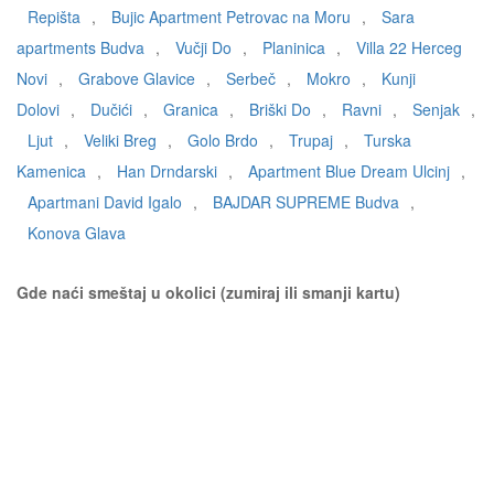
Repišta
,
Bujic Apartment Petrovac na Moru
,
Sara
apartments Budva
,
Vučji Do
,
Planinica
,
Villa 22 Herceg
Novi
,
Grabove Glavice
,
Serbeč
,
Mokro
,
Kunji
Dolovi
,
Dučići
,
Granica
,
Briški Do
,
Ravni
,
Senjak
,
Ljut
,
Veliki Breg
,
Golo Brdo
,
Trupaj
,
Turska
Kamenica
,
Han Drndarski
,
Apartment Blue Dream Ulcinj
,
Apartmani David Igalo
,
BAJDAR SUPREME Budva
,
Konova Glava
Gde naći smeštaj u okolici (zumiraj ili smanji kartu)