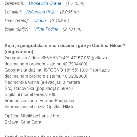
Greben(i):
Uroševića Grede
(1.745 m)
Lokalitet:
Kočansko Polje
(2.005 m)
Izvor (vrelo):
Uzduh
(2.109 m)
špilja (špilje):
Vilina Pećina
(2.184 m)
Koja je geografska širina i dužina i gde je Opština Nikšić?
(odgovoreno)
Geografska širina: SEVERNO 42° 47' 57.98" (prikaz u
decimalnom brojnom sistemu 42.7994400)
Geografska dužina: ISTOČNO 18° 55' 13.01" (prikaz u
decimalnom brojnom sistemu 18.9202800)
Nadmorska visina (elevacija):
0 metara
Broj stanovnika (populacija): 56970
Digitalni model terena: 665
Vremenska zona: Europe/Podgorica
Internacionalni naziv: Opstina Niksic
Opština Nikšić
poštanski broj:
Država:
Crna Gora