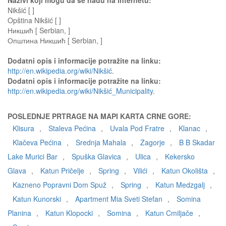
Nazivi koji mogu da se nađu na internetu:
Nikšić [ ]
Opština Nikšić [ ]
Никшић [ Serbian, ]
Општина Никшић [ Serbian, ]
Dodatni opis i informacije potražite na linku:
http://en.wikipedia.org/wiki/Nikšić
.
Dodatni opis i informacije potražite na linku:
http://en.wikipedia.org/wiki/Nikšić_Municipality
.
POSLEDNJE PRTRAGE NA MAPI KARTA CRNE GORE:
Klisura
,
Staleva Pećina
,
Uvala Pod Fratre
,
Klanac
,
Klačeva Pećina
,
Srednja Mahala
,
Zagorje
,
B B Skadar
Lake Murici Bar
,
Spuška Glavica
,
Ulica
,
Kekersko
Glava
,
Katun Pričelje
,
Spring
,
Vilići
,
Katun Okolišta
,
Kazneno Popravni Dom Spuž
,
Spring
,
Katun Medzgalj
,
Katun Kunorski
,
Apartment Mia Sveti Stefan
,
Somina
Planina
,
Katun Klopocki
,
Somina
,
Katun Cmiljače
,