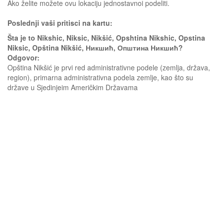
Ako želite možete ovu lokaciju jednostavnoi podeliti.
Poslednji vaši pritisci na kartu:
Šta je to Nikshic, Niksic, Nikšić, Opshtina Nikshic, Opstina
Niksic, Opština Nikšić, Никшић, Општина Никшић?
Odgovor:
Opština Nikšić je prvi red administrativne podele (zemlja, država,
region), primarna administrativna podela zemlje, kao što su
države u Sjedinjeim Američkim Državama