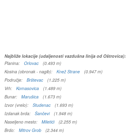
Najbliže lokacije (udaljenosti vazdušna linija od Oštrovica):
Planina:
Orlovac
(0.493 m)
Kosina (obronak - nagib):
Knež Strane
(0.947 m)
Područje:
Brštevac
(1.225 m)
Vrh:
Komasovica
(1.489 m)
Bunar:
Marušica
(1.673 m)
Izvor (vrelo):
Studenac
(1.693 m)
Izdanak brda:
Šančevi
(1.948 m)
Naseljeno mesto:
Miletići
(2.255 m)
Brdo:
Mitrov Grob
(2.344 m)