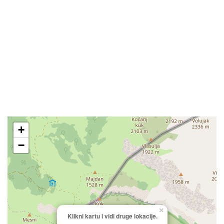
+
−
×
Klikni kartu i vidi druge lokacije.