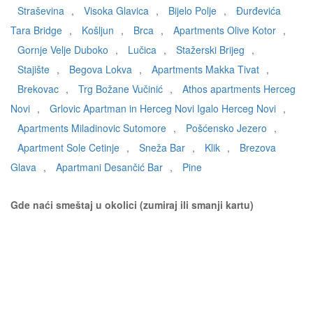
Straševina
,
Visoka Glavica
,
Bijelo Polje
,
Đurđevića
Tara Bridge
,
Košljun
,
Brca
,
Apartments Olive Kotor
,
Gornje Velje Duboko
,
Lučica
,
Stažerski Brijeg
,
Stajište
,
Begova Lokva
,
Apartments Makka Tivat
,
Brekovac
,
Trg Božane Vučinić
,
Athos apartments Herceg
Novi
,
Grlovic Apartman in Herceg Novi Igalo Herceg Novi
,
Apartments Miladinovic Sutomore
,
Pošćensko Jezero
,
Apartment Sole Cetinje
,
Sneža Bar
,
Klik
,
Brezova
Glava
,
Apartmani Desančić Bar
,
Pine
Gde naći smeštaj u okolici (zumiraj ili smanji kartu)