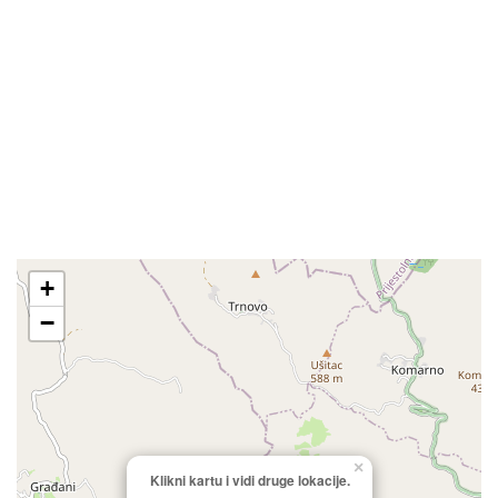
+
−
×
Klikni kartu i vidi druge lokacije.