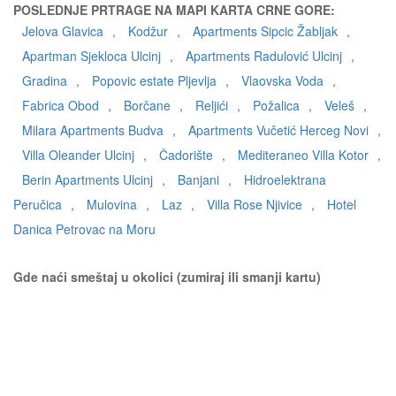
POSLEDNJE PRTRAGE NA MAPI KARTA CRNE GORE:
Jelova Glavica
,
Kodžur
,
Apartments Sipcic Žabljak
,
Apartman Sjekloca Ulcinj
,
Apartments Radulović Ulcinj
,
Gradina
,
Popovic estate Pljevlja
,
Vlaovska Voda
,
Fabrica Obod
,
Borčane
,
Reljići
,
Požalica
,
Veleš
,
Milara Apartments Budva
,
Apartments Vučetić Herceg Novi
,
Villa Oleander Ulcinj
,
Čadorište
,
Mediteraneo Villa Kotor
,
Berin Apartments Ulcinj
,
Banjani
,
Hidroelektrana
Peručica
,
Mulovina
,
Laz
,
Villa Rose Njivice
,
Hotel
Danica Petrovac na Moru
Gde naći smeštaj u okolici (zumiraj ili smanji kartu)