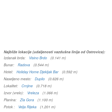
Najbliže lokacije (udaljenosti vazdušna linija od Ostrovica):
Izdanak brda:
Visino Brdo
(0.141 m)
Bunar:
Radova
(0.544 m)
Hotel:
Holiday Home Djekljak Bar
(0.592 m)
Naseljeno mesto:
Dupilo
(0.626 m)
Lokalitet:
Crnjine
(0.718 m)
Izvor (vrelo):
Vreleza
(1.066 m)
Planina:
Zla Gora
(1.100 m)
Potok :
Velja Rijeka
(1.201 m)