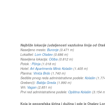
Najbliže lokacije (udaljenosti vazdušna linija od Ota
Naseljeno mesto:
Buronje
(0.471 m)
Lokalitet:
Lom Otašev
(0.686 m)
Naseljena lokacija:
Očiba
(0.812 m)
Potok :
Pčinja
(1.018 m)
Hotel:
Art Apartments Minic Kolašin
(1.405 m)
Planina:
Vinića Brdo
(1.740 m)
Sedište prvog reda administrativne podele:
Kolašin
(1.7
Greben(i):
Bablja Greda
(1.990 m)
Vrh:
Vagan
(2.851 m)
Prvi red administrativne podele:
Opština Kolašin
(3.154
Koja je geografska širina i dužina i gde je Otašev 