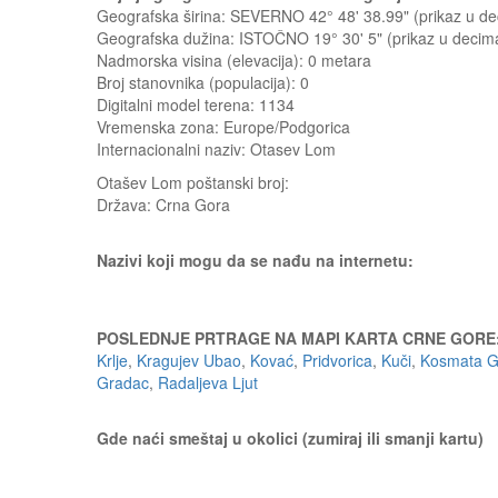
Geografska širina: SEVERNO 42° 48' 38.99" (prikaz u 
Geografska dužina: ISTOČNO 19° 30' 5" (prikaz u deci
Nadmorska visina (elevacija):
0 metara
Broj stanovnika (populacija): 0
Digitalni model terena: 1134
Vremenska zona: Europe/Podgorica
Internacionalni naziv: Otasev Lom
Otašev Lom
poštanski broj:
Država:
Crna Gora
Nazivi koji mogu da se nađu na internetu:
POSLEDNJE PRTRAGE NA MAPI KARTA CRNE GORE
Krlje
,
Kragujev Ubao
,
Kovać
,
Pridvorica
,
Kuči
,
Kosmata G
Gradac
,
Radaljeva Ljut
Gde naći smeštaj u okolici (zumiraj ili smanji kartu)