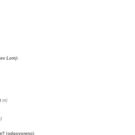
šev Lom):
74 m)
 m)
Lom? (odgovoreno)