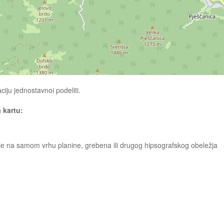
ciju jednostavnoi podeliti.
a kartu:
enje na samom vrhu planine, grebena ili drugog hipsografskog obeležja