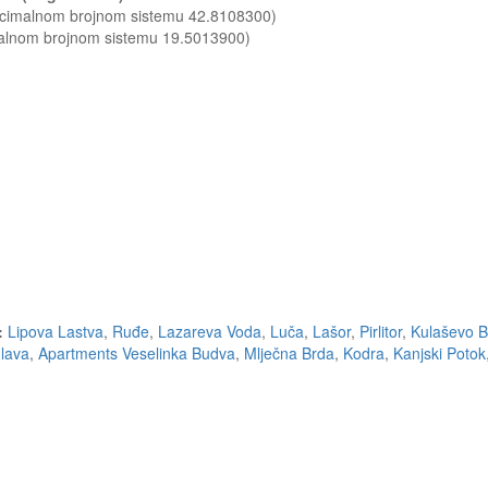
decimalnom brojnom sistemu 42.8108300)
malnom brojnom sistemu 19.5013900)
:
Lipova Lastva
,
Ruđe
,
Lazareva Voda
,
Luča
,
Lašor
,
Pirlitor
,
Kulaševo B
lava
,
Apartments Veselinka Budva
,
Mlječna Brda
,
Kodra
,
Kanjski Potok