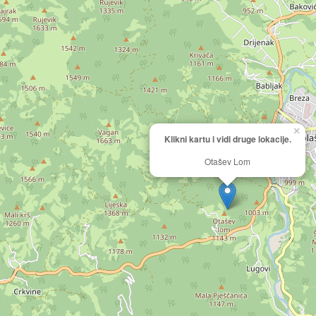
×
Klikni kartu i vidi druge lokacije.
Otašev Lom