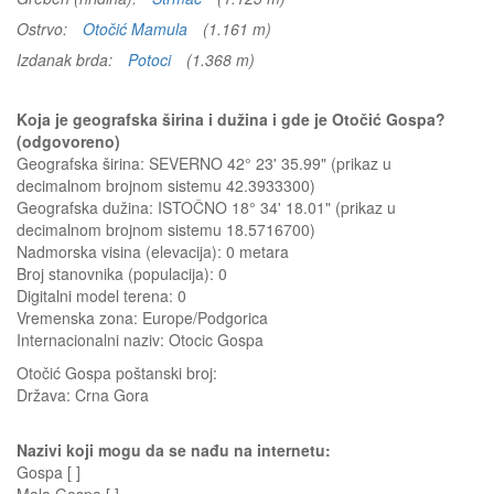
Ostrvo:
Otočić Mamula
(1.161 m)
Izdanak brda:
Potoci
(1.368 m)
Koja je geografska širina i dužina i gde je Otočić Gospa?
(odgovoreno)
Geografska širina: SEVERNO 42° 23' 35.99" (prikaz u
decimalnom brojnom sistemu 42.3933300)
Geografska dužina: ISTOČNO 18° 34' 18.01" (prikaz u
decimalnom brojnom sistemu 18.5716700)
Nadmorska visina (elevacija):
0 metara
Broj stanovnika (populacija): 0
Digitalni model terena: 0
Vremenska zona: Europe/Podgorica
Internacionalni naziv: Otocic Gospa
Otočić Gospa
poštanski broj:
Država:
Crna Gora
Nazivi koji mogu da se nađu na internetu:
Gospa [ ]