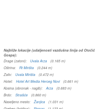
Najbliže lokacije (udaljenosti vazdušna linija od Otočić
Gospa):
Drage (zatoni):
Uvala Arza
(0.165 m)
Oštrina:
Rt Mirišta
(0.244 m)
Zaliv:
Uvala Mirišta
(0.472 m)
Hotel:
Hotel Art Media Herceg Novi
(0.661 m)
Kosina (obronak - nagib):
Arza
(0.683 m)
Brdo:
Straišće
(0.860 m)
Naseljeno mesto:
Žanjica
(1.031 m)
Greben (hridina):
Strmac
(1.123 m)