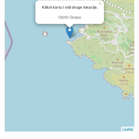
×
Klikni kartu i vidi druge lokacije.
Otočić Gospa
Leaflet