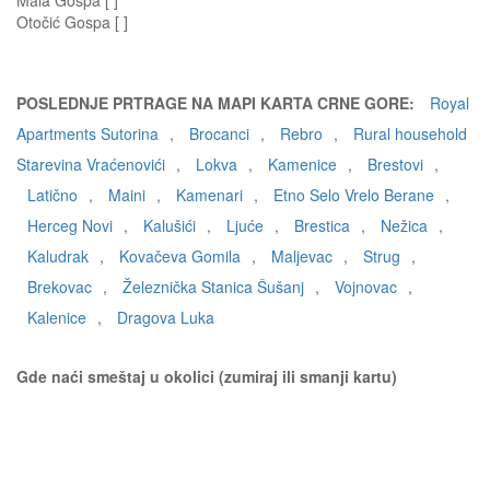
Mala Gospa [ ]
Otočić Gospa [ ]
POSLEDNJE PRTRAGE NA MAPI KARTA CRNE GORE:
Royal
Apartments Sutorina
,
Brocanci
,
Rebro
,
Rural household
Starevina Vraćenovići
,
Lokva
,
Kamenice
,
Brestovi
,
Latično
,
Maini
,
Kamenari
,
Etno Selo Vrelo Berane
,
Herceg Novi
,
Kalušići
,
Ljuće
,
Brestica
,
Nežica
,
Kaludrak
,
Kovačeva Gomila
,
Maljevac
,
Strug
,
Brekovac
,
Železnička Stanica Šušanj
,
Vojnovac
,
Kalenice
,
Dragova Luka
Gde naći smeštaj u okolici (zumiraj ili smanji kartu)