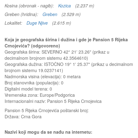
Kosina (obronak - nagib):
Kozica
(2.237 m)
Greben (hridina):
Greben
(2.529 m)
Lokalitet:
Duge Njive
(2.615 m)
Koja je geografska širina i dužina i gde je Pansion 5 Rijeka
Crnojevića? (odgovoreno)
Geografska širina: SEVERNO 42° 21' 23.26" (prikaz u
decimalnom brojnom sistemu 42.3564610)
Geografska dužina: ISTOČNO 19° 1' 25.37" (prikaz u decimalnom
brojnom sistemu 19.0237141)
Nadmorska visina (elevacija):
0 metara
Broj stanovnika (populacija): 0
Digitalni model terena: 0
Vremenska zona: Europe/Podgorica
Internacionalni naziv: Pansion 5 Rijeka Crnojevica
Pansion 5 Rijeka Crnojevića
poštanski broj:
Država:
Crna Gora
Nazivi koji mogu da se nađu na internetu: