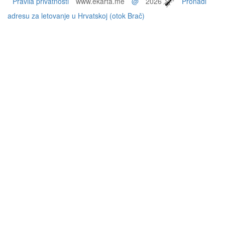
Pravila privatnosti
www.ekarta.me
@
2026
Pronađi
adresu za letovanje u Hrvatskoj (otok Brač)