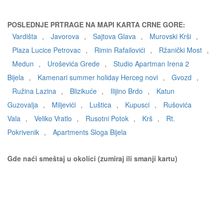
POSLEDNJE PRTRAGE NA MAPI KARTA CRNE GORE:
Vardišta
,
Javorova
,
Sajtova Glava
,
Murovski Krši
,
Plaza Lucice Petrovac
,
Rimin Rafailovići
,
Ržanički Most
,
Medun
,
Uroševića Grede
,
Studio Apartman Irena 2
Bijela
,
Kamenari summer holiday Herceg novi
,
Gvozd
,
Ružina Lazina
,
Blizikuće
,
Ilijino Brdo
,
Katun
Guzovalja
,
Miljevići
,
Luštica
,
Kupusci
,
Rušovića
Vala
,
Veliko Vratlo
,
Rusotni Potok
,
Krš
,
Rt.
Pokrivenik
,
Apartments Sloga Bijela
Gde naći smeštaj u okolici (zumiraj ili smanji kartu)