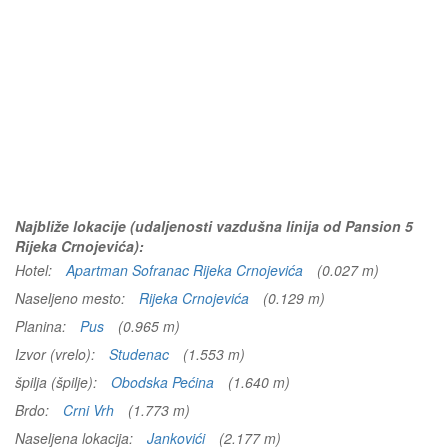
Najbliže lokacije (udaljenosti vazdušna linija od Pansion 5
Rijeka Crnojevića):
Hotel:
Apartman Sofranac Rijeka Crnojevića
(0.027 m)
Naseljeno mesto:
Rijeka Crnojevića
(0.129 m)
Planina:
Pus
(0.965 m)
Izvor (vrelo):
Studenac
(1.553 m)
špilja (špilje):
Obodska Pećina
(1.640 m)
Brdo:
Crni Vrh
(1.773 m)
Naseljena lokacija:
Jankovići
(2.177 m)