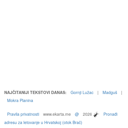
NAJČITANIJI TEKSTOVI DANAS:
Gornji Lužac
|
Madguš
|
Mokra Planina
Pravila privatnosti
www.ekarta.me
@
2026
Pronađi
adresu za letovanje u Hrvatskoj (otok Brač)