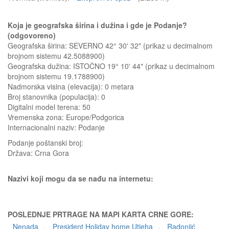
Koja je geografska širina i dužina i gde je Podanje?
(odgovoreno)
Geografska širina: SEVERNO 42° 30' 32" (prikaz u decimalnom
brojnom sistemu 42.5088900)
Geografska dužina: ISTOČNO 19° 10' 44" (prikaz u decimalnom
brojnom sistemu 19.1788900)
Nadmorska visina (elevacija):
0 metara
Broj stanovnika (populacija): 0
Digitalni model terena: 50
Vremenska zona: Europe/Podgorica
Internacionalni naziv: Podanje
Podanje
poštanski broj:
Država:
Crna Gora
Nazivi koji mogu da se nađu na internetu:
POSLEDNJE PRTRAGE NA MAPI KARTA CRNE GORE:
Nenada
,
President Holiday home Utjeha
,
Radonjić