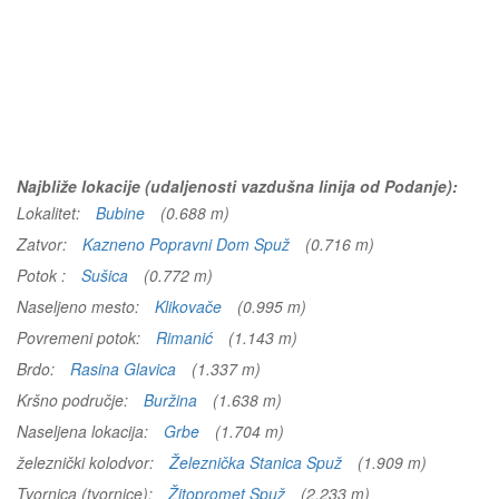
Najbliže lokacije (udaljenosti vazdušna linija od Podanje):
Lokalitet:
Bubine
(0.688 m)
Zatvor:
Kazneno Popravni Dom Spuž
(0.716 m)
Potok :
Sušica
(0.772 m)
Naseljeno mesto:
Klikovače
(0.995 m)
Povremeni potok:
Rimanić
(1.143 m)
Brdo:
Rasina Glavica
(1.337 m)
Kršno područje:
Buržina
(1.638 m)
Naseljena lokacija:
Grbe
(1.704 m)
železnički kolodvor:
Železnička Stanica Spuž
(1.909 m)
Tvornica (tvornice):
Žitopromet Spuž
(2.233 m)