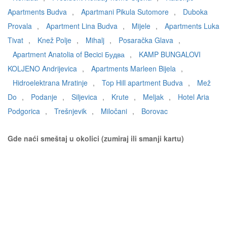
Apartments Budva
,
Apartmani Pikula Sutomore
,
Duboka
Provala
,
Apartment Lina Budva
,
Mijele
,
Apartments Luka
Tivat
,
Knež Polje
,
Mihalj
,
Posaračka Glava
,
Apartment Anatolia of Becici Будва
,
KAMP BUNGALOVI
KOLJENO Andrijevica
,
Apartments Marleen Bijela
,
Hidroelektrana Mratinje
,
Top Hill apartment Budva
,
Mež
Do
,
Podanje
,
Siljevica
,
Krute
,
Meljak
,
Hotel Aria
Podgorica
,
Trešnjevik
,
Miločani
,
Borovac
Gde naći smeštaj u okolici (zumiraj ili smanji kartu)