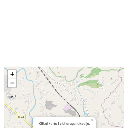
+
−
×
Klikni kartu i vidi druge lokacije.