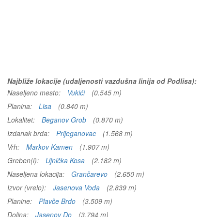
Najbliže lokacije (udaljenosti vazdušna linija od Podlisa):
Naseljeno mesto:
Vukići
(0.545 m)
Planina:
Lisa
(0.840 m)
Lokalitet:
Beganov Grob
(0.870 m)
Izdanak brda:
Prijeganovac
(1.568 m)
Vrh:
Markov Kamen
(1.907 m)
Greben(i):
Ujnička Kosa
(2.182 m)
Naseljena lokacija:
Grančarevo
(2.650 m)
Izvor (vrelo):
Jasenova Voda
(2.839 m)
Planine:
Plavče Brdo
(3.509 m)
Dolina:
Jasenov Do
(3.794 m)