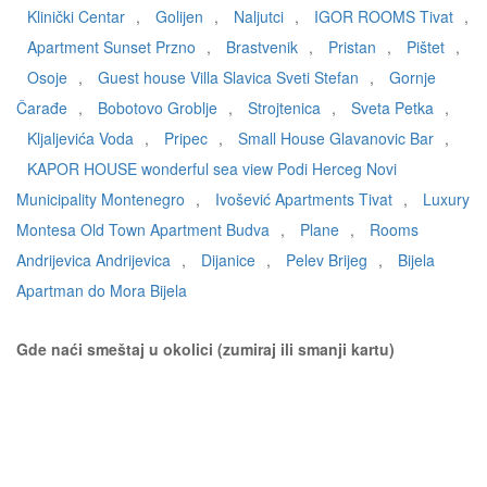
Klinički Centar
,
Golijen
,
Naljutci
,
IGOR ROOMS Tivat
,
Apartment Sunset Przno
,
Brastvenik
,
Pristan
,
Pištet
,
Osoje
,
Guest house Villa Slavica Sveti Stefan
,
Gornje
Čarađe
,
Bobotovo Groblje
,
Strojtenica
,
Sveta Petka
,
Kljaljevića Voda
,
Pripec
,
Small House Glavanovic Bar
,
KAPOR HOUSE wonderful sea view Podi Herceg Novi
Municipality Montenegro
,
Ivošević Apartments Tivat
,
Luxury
Montesa Old Town Apartment Budva
,
Plane
,
Rooms
Andrijevica Andrijevica
,
Dijanice
,
Pelev Brijeg
,
Bijela
Apartman do Mora Bijela
Gde naći smeštaj u okolici (zumiraj ili smanji kartu)