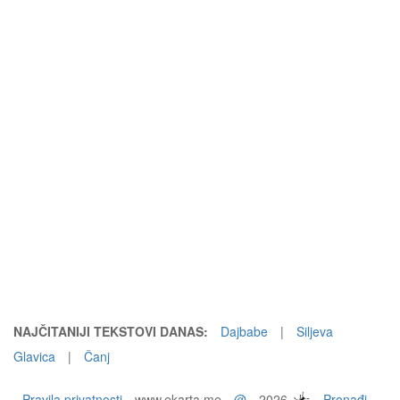
NAJČITANIJI TEKSTOVI DANAS:
Dajbabe
|
Siljeva
Glavica
|
Čanj
Pravila privatnosti
www.ekarta.me
@
2026
Pronađi