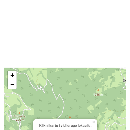
+
−
×
Klikni kartu i vidi druge lokacije.