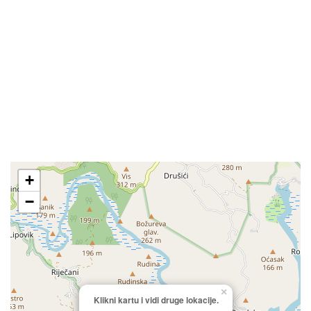
+
−
×
Klikni kartu i vidi druge lokacije.