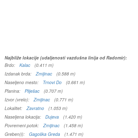
Najbliže lokacije (udaljenosti vazdušna linija od Radomir):
Brdo:
Kalac
(0.411 m)
Izdanak brda:
Zmijinac
(0.588 m)
Naseljeno mesto:
Trnovi Do
(0.661 m)
Planina:
Pliješac
(0.707 m)
Izvor (vrelo):
Zmijinac
(0.771 m)
Lokalitet:
Zavratno
(1.053 m)
Naseljena lokacija:
Dujeva
(1.420 m)
Povremeni potok:
Zmijinac
(1.458 m)
Greben(i):
Gagoška Greda
(1.471 m)