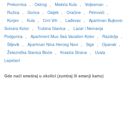
Prekornica
,
Ostrog
,
Mekića Kula
,
Voljesman
,
Ružica
,
Gorica
,
Osijek
,
Oračine
,
Petrovići
,
Korjen
,
Kula
,
Crni Vrh
,
Lađevac
,
Apartman Bujkovic
Sutvara Kotor
,
Trubina Glavica
,
Lazar i Nemanja
Podgorica
,
Apartment Muo Sea Vacation Kotor
,
Razdolja
,
Šiljevik
,
Apartman Nina Herceg Novi
,
Sige
,
Opanak
,
Železnička Stanica Bioče
,
Krasića Strana
,
Uvala
Lepetani
Gde naći smeštaj u okolici (zumiraj ili smanji kartu)