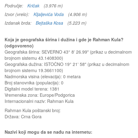
Područje:
Kričak
(3.976 m)
Izvor (vrelo):
Kljaljevića Voda
(4.906 m)
Izdanak brda:
Bejtaška Kosa
(5.223 m)
Koja je geografska širina i dužina i gde je Rahman Kula?
(odgovoreno)
Geografska širina: SEVERNO 43° 8' 26.99" (prikaz u decimalnom
brojnom sistemu 43.1408300)
Geografska dužina: ISTOČNO 19° 21' 58" (prikaz u decimalnom
brojnom sistemu 19.3661100)
Nadmorska visina (elevacija):
0 metara
Broj stanovnika (populacija): 0
Digitalni model terena: 1381
Vremenska zona: Europe/Podgorica
Internacionalni naziv: Rahman Kula
Rahman Kula
poštanski broj:
Država:
Crna Gora
Nazivi koji mogu da se nađu na internetu: