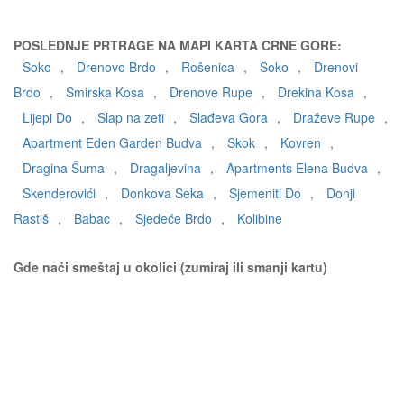
POSLEDNJE PRTRAGE NA MAPI KARTA CRNE GORE:
Soko
,
Drenovo Brdo
,
Rošenica
,
Soko
,
Drenovi
Brdo
,
Smirska Kosa
,
Drenove Rupe
,
Drekina Kosa
,
Lijepi Do
,
Slap na zeti
,
Slađeva Gora
,
Draževe Rupe
,
Apartment Eden Garden Budva
,
Skok
,
Kovren
,
Dragina Šuma
,
Dragaljevina
,
Apartments Elena Budva
,
Skenderovići
,
Donkova Seka
,
Sjemeniti Do
,
Donji
Rastiš
,
Babac
,
Sjedeće Brdo
,
Kolibine
Gde naći smeštaj u okolici (zumiraj ili smanji kartu)