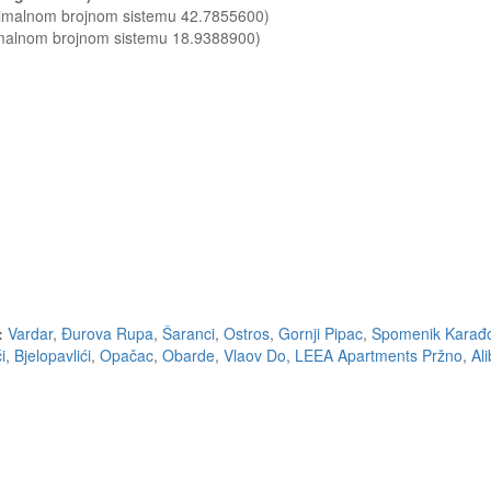
ecimalnom brojnom sistemu 42.7855600)
imalnom brojnom sistemu 18.9388900)
:
Vardar
,
Đurova Rupa
,
Šaranci
,
Ostros
,
Gornji Pipac
,
Spomenik Karađ
i
,
Bjelopavlići
,
Opačac
,
Obarde
,
Vlaov Do
,
LEEA Apartments Pržno
,
Al