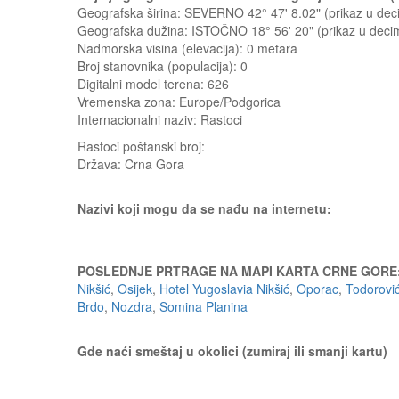
Geografska širina: SEVERNO 42° 47' 8.02" (prikaz u d
Geografska dužina: ISTOČNO 18° 56' 20" (prikaz u dec
Nadmorska visina (elevacija):
0 metara
Broj stanovnika (populacija): 0
Digitalni model terena: 626
Vremenska zona: Europe/Podgorica
Internacionalni naziv: Rastoci
Rastoci
poštanski broj:
Država:
Crna Gora
Nazivi koji mogu da se nađu na internetu:
POSLEDNJE PRTRAGE NA MAPI KARTA CRNE GORE
Nikšić
,
Osijek
,
Hotel Yugoslavia Nikšić
,
Oporac
,
Todorović
Brdo
,
Nozdra
,
Somina Planina
Gde naći smeštaj u okolici (zumiraj ili smanji kartu)