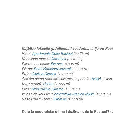
Najbliže lokacije (udaljenosti vazdušna linija od Rast
Hotel:
Apartments Delić Rastoci
(0.453 m)
Naseljeno mesto:
Ćemenca
(0.849 m)
Povremeni potok:
Bistrica
(0.935 m)
Pilana:
Drvni Kombinat Javorak
(1.119 m)
Brdo:
Okičina Glavica
(1.162 m)
Sedište prvog reda administrativne podele:
Nikšić
(1.45
Izvor (vrelo):
Uzduh
(1.566 m)
Brda:
Studenačke Glavice
(1.581 m)
železnički kolodvor:
Železnička Stanica Nikšić
(1.801 m
Naseljena lokacija:
Glibavac
(2.110 m)
Koja je geografska širina i dužina i gde je Rastoci?