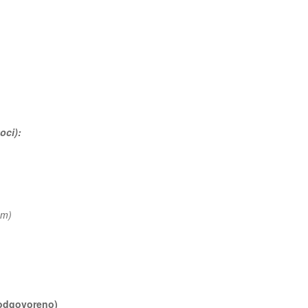
oci):
8 m)
)
 (odgovoreno)