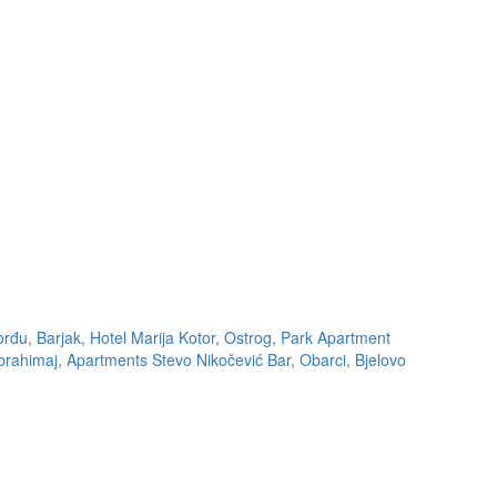
orđu
,
Barjak
,
Hotel Marija Kotor
,
Ostrog
,
Park Apartment
ibrahimaj
,
Apartments Stevo Nikočević Bar
,
Obarci
,
Bjelovo