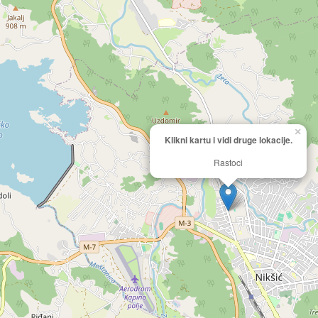
×
Klikni kartu i vidi druge lokacije.
Rastoci