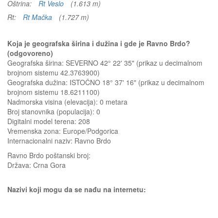
Oštrina:
Rt Veslo
(1.613 m)
Rt:
Rt Mačka
(1.727 m)
Koja je geografska širina i dužina i gde je Ravno Brdo?
(odgovoreno)
Geografska širina: SEVERNO 42° 22' 35" (prikaz u decimalnom
brojnom sistemu 42.3763900)
Geografska dužina: ISTOČNO 18° 37' 16" (prikaz u decimalnom
brojnom sistemu 18.6211100)
Nadmorska visina (elevacija):
0 metara
Broj stanovnika (populacija): 0
Digitalni model terena: 208
Vremenska zona: Europe/Podgorica
Internacionalni naziv: Ravno Brdo
Ravno Brdo
poštanski broj:
Država:
Crna Gora
Nazivi koji mogu da se nađu na internetu: