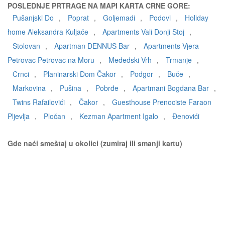
POSLEDNJE PRTRAGE NA MAPI KARTA CRNE GORE:
Pušanjski Do
,
Poprat
,
Goljemadi
,
Podovi
,
Holiday
home Aleksandra Kuljače
,
Apartments Vali Donji Stoj
,
Stolovan
,
Apartman DENNUS Bar
,
Apartments Vjera
Petrovac Petrovac na Moru
,
Međedski Vrh
,
Trmanje
,
Crnci
,
Planinarski Dom Čakor
,
Podgor
,
Buče
,
Markovina
,
Pušina
,
Pobrđe
,
Apartmani Bogdana Bar
,
Twins Rafailovići
,
Čakor
,
Guesthouse Prenociste Faraon
Pljevlja
,
Pločan
,
Kezman Apartment Igalo
,
Đenovići
Gde naći smeštaj u okolici (zumiraj ili smanji kartu)