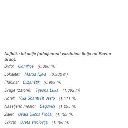
Najbliže lokacije (udaljenosti vazdušna linija od Ravno
Brdo):
Brdo:
Gomilice
(0.386 m)
Lokalitet:
Marda Njiva
(0.982 m)
Planina:
Blizanstik
(0.989 m)
Drage (zatoni):
Tijesna Luka
(1.092 m)
Hotel:
Villa Shanti Rt Veslo
(1.111 m)
Naseljeno mesto:
Begovići
(1.295 m)
Zaliv:
Uvala Ulična Ploča
(1.423 m)
Crkva:
Sveta Vrtolovija
(1.486 m)