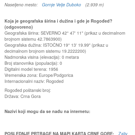
Naseljeno mesto:
Gornje Velje Duboko
(2.939 m)
Koja je geografska širina i dužina i gde je Rogođed?
(odgovoreno)
Geografska širina: SEVERNO 42° 47' 11" (prikaz u decimalnom
brojnom sistemu 42.7863900)
Geografska dužina: ISTOČNO 19° 13' 19.99" (prikaz u
decimalnom brojnom sistemu 19.2222200)
Nadmorska visina (elevacija):
0 metara
Broj stanovnika (populacija): 0
Digitalni model terena: 1956
Vremenska zona: Europe/Podgorica
Internacionalni naziv: Rogoded
Rogođed
poštanski broj:
Država:
Crna Gora
Nazivi koji mogu da se nađu na internetu:
POSLEDNJE PRTRAGE NA MAPI KARTA CRNE GORE:
Zaliv