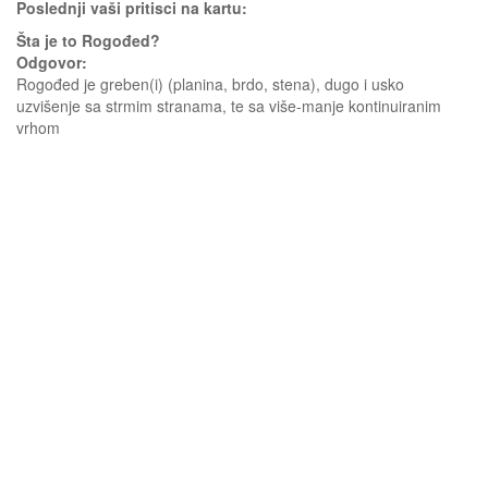
Poslednji vaši pritisci na kartu:
Šta je to Rogođed?
Odgovor:
Rogođed je greben(i) (planina, brdo, stena), dugo i usko
uzvišenje sa strmim stranama, te sa više-manje kontinuiranim
vrhom