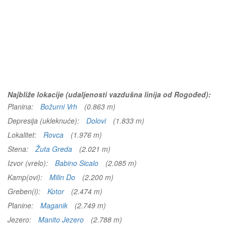
Najbliže lokacije (udaljenosti vazdušna linija od Rogođed):
Planina:
Božurni Vrh
(0.863 m)
Depresija (ukleknuće):
Dolovi
(1.833 m)
Lokalitet:
Rovca
(1.976 m)
Stena:
Žuta Greda
(2.021 m)
Izvor (vrelo):
Babino Sicalo
(2.085 m)
Kamp(ovi):
Milin Do
(2.200 m)
Greben(i):
Kotor
(2.474 m)
Planine:
Maganik
(2.749 m)
Jezero:
Manito Jezero
(2.788 m)