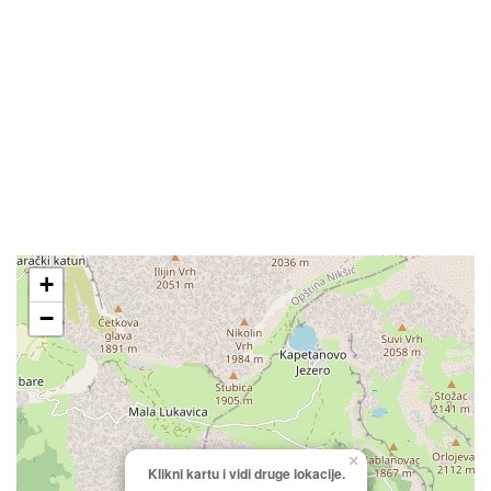
+
−
×
Klikni kartu i vidi druge lokacije.