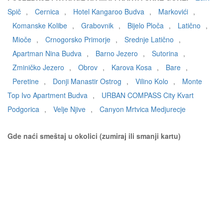
Spič
,
Cernica
,
Hotel Kangaroo Budva
,
Markovići
,
Komanske Kolibe
,
Grabovnik
,
Bijelo Ploča
,
Latično
,
Mioče
,
Crnogorsko Primorje
,
Srednje Latično
,
Apartman Nina Budva
,
Barno Jezero
,
Sutorina
,
Zminičko Jezero
,
Obrov
,
Karova Kosa
,
Bare
,
Peretine
,
Donji Manastir Ostrog
,
Vilino Kolo
,
Monte
Top Ivo Apartment Budva
,
URBAN COMPASS City Kvart
Podgorica
,
Velje Njive
,
Canyon Mrtvica Medjurecje
Gde naći smeštaj u okolici (zumiraj ili smanji kartu)