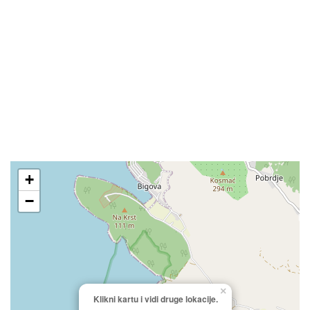
+
−
×
Klikni kartu i vidi druge lokacije.