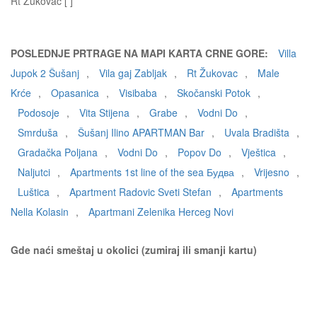
Rt Žukovac [ ]
POSLEDNJE PRTRAGE NA MAPI KARTA CRNE GORE:
Villa
Jupok 2 Šušanj
,
Vila gaj Zabljak
,
Rt Žukovac
,
Male
Krće
,
Opasanica
,
Visibaba
,
Skočanski Potok
,
Podosoje
,
Vita Stijena
,
Grabe
,
Vodni Do
,
Smrduša
,
Šušanj Ilino APARTMAN Bar
,
Uvala Bradišta
,
Gradačka Poljana
,
Vodni Do
,
Popov Do
,
Vještica
,
Naljutci
,
Apartments 1st line of the sea Будва
,
Vrijesno
,
Luštica
,
Apartment Radovic Sveti Stefan
,
Apartments
Nella Kolasin
,
Apartmani Zelenika Herceg Novi
Gde naći smeštaj u okolici (zumiraj ili smanji kartu)