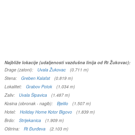
Najbliže lokacije (udaljenosti vazdušna linija od Rt Žukovac):
Drage (zatoni):
Uvala Žukovac
(0.711 m)
Stena:
Greben Kalafat
(0.819 m)
Lokalitet:
Grabov Potok
(1.034 m)
Zaliv:
Uvala Šipavica
(1.487 m)
Kosina (obronak - nagib):
Bjelilo
(1.507 m)
Hotel:
Holiday Home Kotor Bigovo
(1.839 m)
Brdo:
Strijekanica
(1.909 m)
Oštrina:
Rt Đurđeva
(2.103 m)