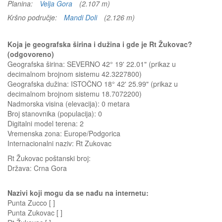
Planina:
Velja Gora
(2.107 m)
Kršno područje:
Mandi Doli
(2.126 m)
Koja je geografska širina i dužina i gde je Rt Žukovac?
(odgovoreno)
Geografska širina: SEVERNO 42° 19' 22.01" (prikaz u
decimalnom brojnom sistemu 42.3227800)
Geografska dužina: ISTOČNO 18° 42' 25.99" (prikaz u
decimalnom brojnom sistemu 18.7072200)
Nadmorska visina (elevacija):
0 metara
Broj stanovnika (populacija): 0
Digitalni model terena: 2
Vremenska zona: Europe/Podgorica
Internacionalni naziv: Rt Zukovac
Rt Žukovac
poštanski broj:
Država:
Crna Gora
Nazivi koji mogu da se nađu na internetu:
Punta Zucco [ ]
Punta Zukovac [ ]