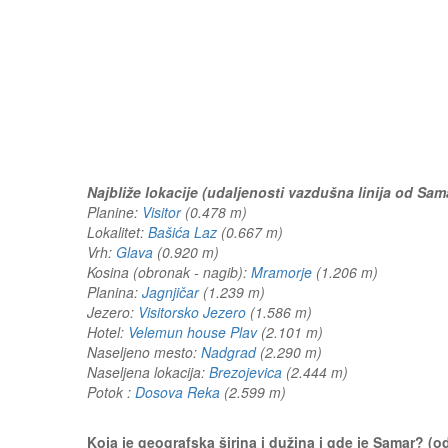
Najbliže lokacije (udaljenosti vazdušna linija od Sam
Planine:
Visitor
(0.478 m)
Lokalitet:
Bašića Laz
(0.667 m)
Vrh:
Glava
(0.920 m)
Kosina (obronak - nagib):
Mramorje
(1.206 m)
Planina:
Jagnjičar
(1.239 m)
Jezero:
Visitorsko Jezero
(1.586 m)
Hotel:
Velemun house Plav
(2.101 m)
Naseljeno mesto:
Nadgrad
(2.290 m)
Naseljena lokacija:
Brezojevica
(2.444 m)
Potok :
Dosova Reka
(2.599 m)
Koja je geografska širina i dužina i gde je Samar? (