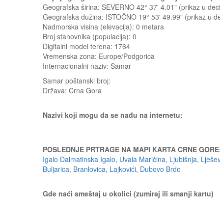
Geografska širina: SEVERNO 42° 37' 4.01" (prikaz u d
Geografska dužina: ISTOČNO 19° 53' 49.99" (prikaz u 
Nadmorska visina (elevacija):
0 metara
Broj stanovnika (populacija): 0
Digitalni model terena: 1764
Vremenska zona: Europe/Podgorica
Internacionalni naziv: Samar
Samar
poštanski broj:
Država:
Crna Gora
Nazivi koji mogu da se nađu na internetu:
POSLEDNJE PRTRAGE NA MAPI KARTA CRNE GORE
Igalo Dalmatinska Igalo
,
Uvala Maričina
,
Ljubišnja
,
Lješe
Buljarica
,
Branlovica
,
Lajkovići
,
Dubovo Brdo
Gde naći smeštaj u okolici (zumiraj ili smanji kartu)