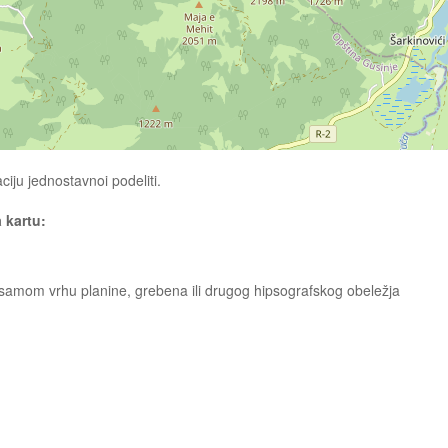
ciju jednostavnoi podeliti.
a kartu:
na samom vrhu planine, grebena ili drugog hipsografskog obeležja