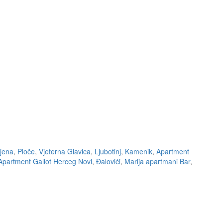
jena
,
Ploče
,
Vjeterna Glavica
,
Ljubotinj
,
Kamenik
,
Apartment
Apartment Galiot Herceg Novi
,
Đalovići
,
Marija apartmani Bar
,