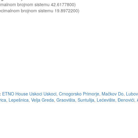
ecimalnom brojnom sistemu 42.6177800)
decimalnom brojnom sistemu 19.8972200)
:
ETNO House Uskoci Uskoci
,
Crnogorsko Primorje
,
Mačkov Do
,
Lubov
vica
,
Lepešnica
,
Velja Greda
,
Graovišta
,
Suntulija
,
Lećevište
,
Đenovići
,