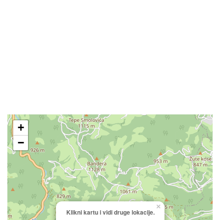
+
−
×
Klikni kartu i vidi druge lokacije.