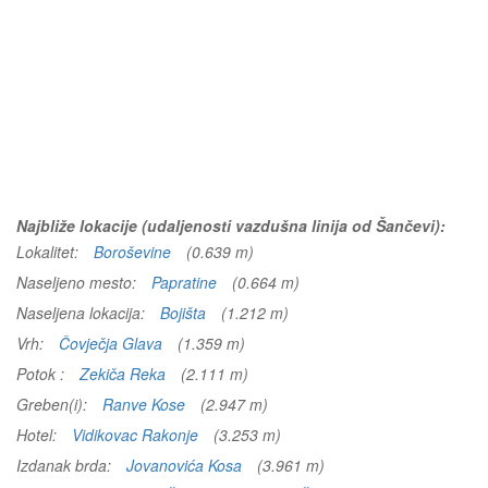
Najbliže lokacije (udaljenosti vazdušna linija od Šančevi):
Lokalitet:
Boroševine
(0.639 m)
Naseljeno mesto:
Papratine
(0.664 m)
Naseljena lokacija:
Bojišta
(1.212 m)
Vrh:
Čovječja Glava
(1.359 m)
Potok :
Zekiča Reka
(2.111 m)
Greben(i):
Ranve Kose
(2.947 m)
Hotel:
Vidikovac Rakonje
(3.253 m)
Izdanak brda:
Jovanovića Kosa
(3.961 m)