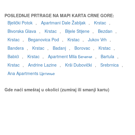
POSLEDNJE PRTRAGE NA MAPI KARTA CRNE GORE:
Bjelički Potok
,
Apartmani Dale Žabljak
,
Krstac
,
Bivorska Glava
,
Krstac
,
Bijele Stijene
,
Bezdan
,
Krstac
,
Beganovica Pod
,
Krstac
,
Jukov Vrh
,
Bandera
,
Krstac
,
Badanj
,
Borovac
,
Krstac
,
Babići
,
Krstac
,
Apartment Mila Бечичи
,
Bartula
,
Krstac
,
Andrine Lazine
,
Krši Dubovički
,
Srebrnica
,
Ana Apartments Цетиње
Gde naći smeštaj u okolici (zumiraj ili smanji kartu)