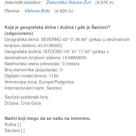
železnički kolodvor:
Železnička Stanica Žuri
(4.076 m)
Planina:
Vlahovo Brdo
(4.925 m)
Koja je geografska širina i dužina i gde je Šančevi?
(odgovoreno)
Geografska širina: SEVERNO 43° 0' 38.99" (prikaz u decimalnom
brojnom sistemu 43.0108300)
Geografska dužina: ISTOČNO 19° 41' 17.02" (prikaz u
decimalnom brojnom sistemu 19.6880600)
Nadmorska visina (elevacija):
0 metara
Broj stanovnika (populacija): 0
Digitalni model terena: 1150
Vremenska zona: Europe/Podgorica
Internacionalni naziv: Sancevi
Šančevi
poštanski broj:
Država:
Crna Gora
Nazivi koji mogu da se nađu na internetu:
Kulina [ ]
Šančevi [ ]