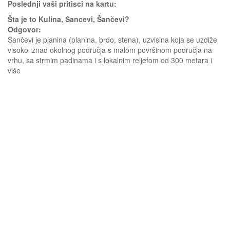
Poslednji vaši pritisci na kartu:
Šta je to Kulina, Sancevi, Šančevi?
Odgovor:
Šančevi je planina (planina, brdo, stena), uzvisina koja se uzdiže
visoko iznad okolnog područja s malom površinom područja na
vrhu, sa strmim padinama i s lokalnim reljefom od 300 metara i
više