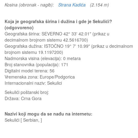
Kosina (obronak - nagib):
Strana Kadića
(2.154 m)
Koja je geografska širina i dužina i gde je Sekulići?
(odgovoreno)
Geografska širina: SEVERNO 42° 33' 42.01" (prikaz u
decimalnom brojnom sistemu 42.5616700)
Geografska dužina: ISTOČNO 19° 7' 10.99" (prikaz u decimalnom
brojnom sistemu 19.1197200)
Nadmorska visina (elevacija):
0 metara
Broj stanovnika (populacija): 171
Digitalni model terena: 56
Vremenska zona: Europe/Podgorica
Internacionalni naziv: Sekulici
Sekulići
poštanski broj:
Država:
Crna Gora
Nazivi koji mogu da se nađu na internetu:
Sekulići [ Serbian, ]