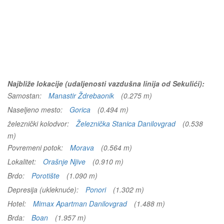
Najbliže lokacije (udaljenosti vazdušna linija od Sekulići):
Samostan:
Manastir Ždrebaonik
(0.275 m)
Naseljeno mesto:
Gorica
(0.494 m)
železnički kolodvor:
Železnička Stanica Danilovgrad
(0.538
m)
Povremeni potok:
Morava
(0.564 m)
Lokalitet:
Orašnje Njive
(0.910 m)
Brdo:
Porotište
(1.090 m)
Depresija (ukleknuće):
Ponori
(1.302 m)
Hotel:
Mimax Apartman Danilovgrad
(1.488 m)
Brda:
Boan
(1.957 m)