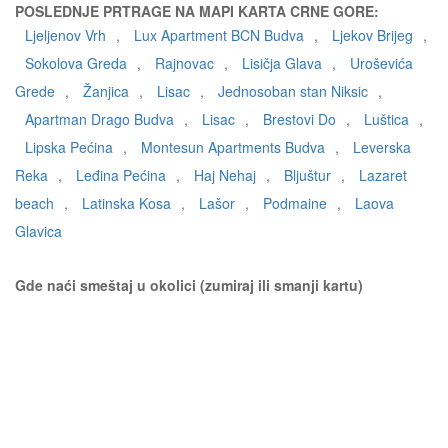
POSLEDNJE PRTRAGE NA MAPI KARTA CRNE GORE:
Ljeljenov Vrh
,
Lux Apartment BCN Budva
,
Ljekov Brijeg
,
Sokolova Greda
,
Rajnovac
,
Lisičja Glava
,
Uroševića
Grede
,
Žanjica
,
Lisac
,
Jednosoban stan Niksic
,
Apartman Drago Budva
,
Lisac
,
Brestovi Do
,
Luštica
,
Lipska Pećina
,
Montesun Apartments Budva
,
Leverska
Reka
,
Leđina Pećina
,
Haj Nehaj
,
Bljuštur
,
Lazaret
beach
,
Latinska Kosa
,
Lašor
,
Podmaine
,
Laova
Glavica
Gde naći smeštaj u okolici (zumiraj ili smanji kartu)